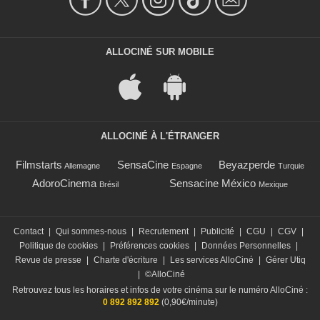
ALLOCINÉ SUR MOBILE
ALLOCINÉ À L'ÉTRANGER
Filmstarts
SensaCine
Beyazperde
Allemagne
Espagne
Turquie
AdoroCinema
Sensacine México
Brésil
Mexique
Contact
|
Qui sommes-nous
|
Recrutement
|
Publicité
|
CGU
|
CGV
|
Politique de cookies
|
Préférences cookies
|
Données Personnelles
|
Revue de presse
|
Charte d'écriture
|
Les services AlloCiné
|
Gérer Utiq
|
©AlloCiné
Retrouvez tous les horaires et infos de votre cinéma sur le numéro AlloCiné :
0 892 892 892
(0,90€/minute)