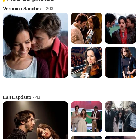
Verónica Sánchez
- 203
Lali Espósito
- 43