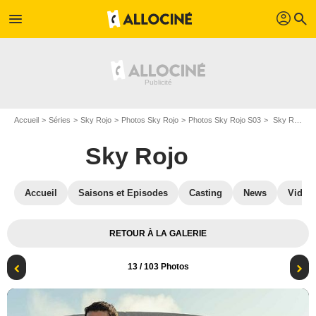
profil
menu
search
Accueil
Séries
Sky Rojo
Photos Sky Rojo
Photos Sky Rojo S03
Sky Rojo - Saison 3 : Photo Miguel Ángel Silvestre
Sky Rojo
Accueil
Saisons et Episodes
Casting
News
Vidéo
RETOUR À LA GALERIE
13
/ 103 Photos