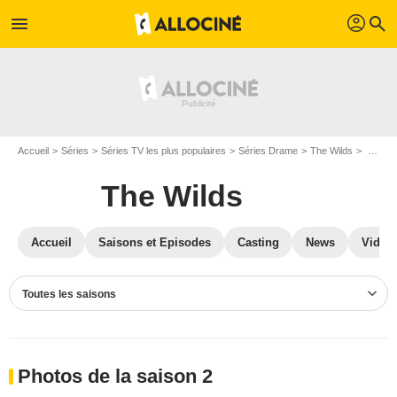
profil
menu
search
Accueil
Séries
Séries TV les plus populaires
Séries Drame
The Wilds
Photos The Wilds
The Wilds
Accueil
Saisons et Episodes
Casting
News
Vidéo
Toutes les saisons
Photos de la saison 2