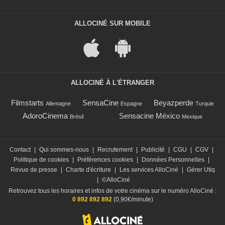
ALLOCINÉ SUR MOBILE
ALLOCINÉ À L'ÉTRANGER
Filmstarts
SensaCine
Beyazperde
Allemagne
Espagne
Turquie
AdoroCinema
Sensacine México
Brésil
Mexique
Contact
|
Qui sommes-nous
|
Recrutement
|
Publicité
|
CGU
|
CGV
|
Politique de cookies
|
Préférences cookies
|
Données Personnelles
|
Revue de presse
|
Charte d'écriture
|
Les services AlloCiné
|
Gérer Utiq
|
©AlloCiné
Retrouvez tous les horaires et infos de votre cinéma sur le numéro AlloCiné :
0 892 892 892
(0,90€/minute)