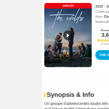
ANNULÉE
2020 - 
Créée p
Avec
Cha
Nationali
Press
3,6
8 critique
VOIR 
Synopsis & Info
Un groupe d'adolescentes toutes très d
qu'il fait en réalité l'objet d'une expé