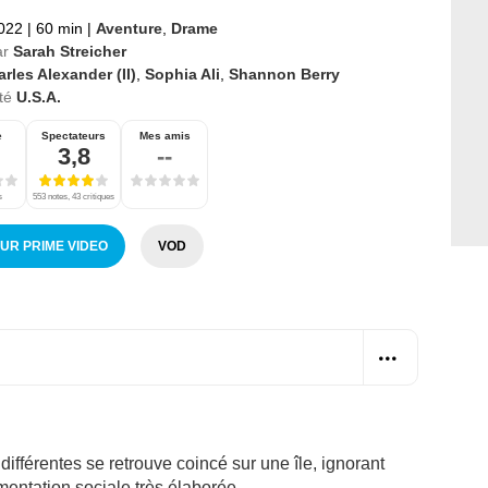
2022
|
60 min
|
Aventure
,
Drame
ar
Sarah Streicher
rles Alexander (II)
,
Sophia Ali
,
Shannon Berry
té
U.S.A.
e
Spectateurs
Mes amis
3,8
--
s
553 notes, 43 critiques
SUR PRIME VIDEO
VOD
ifférentes se retrouve coincé sur une île, ignorant
rimentation sociale très élaborée...