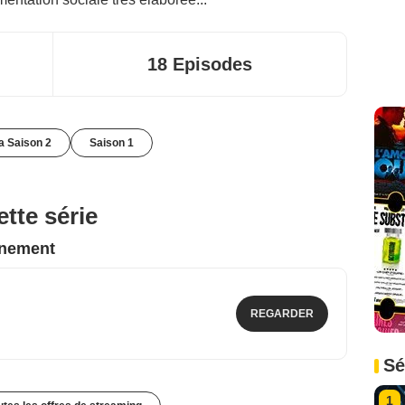
18 Episodes
la Saison 2
Saison 1
tte série
nnement
REGARDER
Sé
1