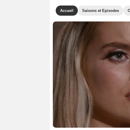
Accueil
Saisons et Episodes
C