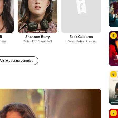
5
li
Shannon Berry
Zack Calderon
admani
Rôle : Dot Campbell
Rôle : Rafael Garcia
Voir le casting complet
6
7