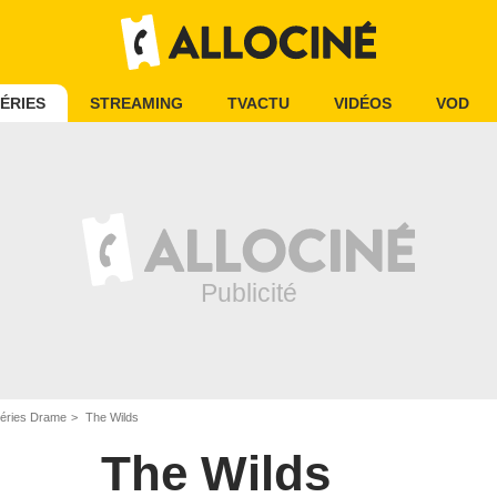
ÉRIES
STREAMING
TVACTU
VIDÉOS
VOD
éries Drame
The Wilds
The Wilds