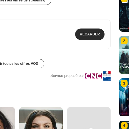
outes les offres de streaming
REGARDER
2
ir toutes les offres VOD
Service proposé par
3
4