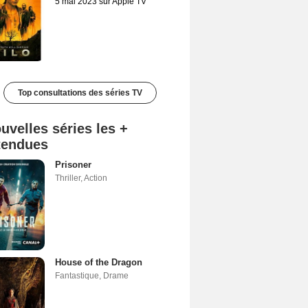
5 mai 2023 sur Apple TV
Top consultations des séries TV
uvelles séries les +
tendues
Prisoner
Thriller
,
Action
House of the Dragon
Fantastique
,
Drame