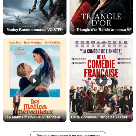
Mutiny Bande-annonce VO STFR
Le Triangle d'or Bande-annonce VF
Les Matins merveilleux Bande-annonce VF
De la Comédie-Française Teaser VF
Bandes-annonces à ne pas manquer