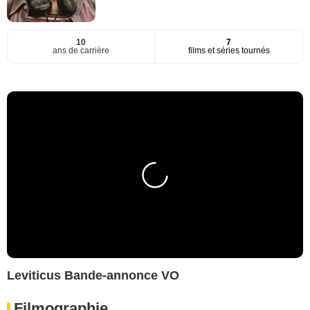
10
7
ans de carrière
films et séries tournés
Leviticus Bande-annonce VO
Filmographie