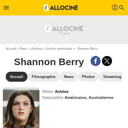
profil
menu
search
Accueil
Stars
Actrices
Actrice américaine
Shannon Berry
Shannon Berry
Accueil
Filmographie
News
Photos
Streaming
Métier
Actrice
Nationalités
Américaine,
Australienne