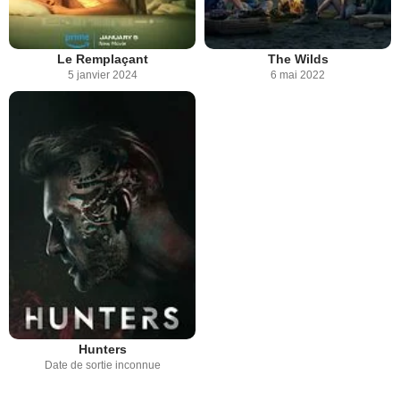
Le Remplaçant
The Wilds
5 janvier 2024
6 mai 2022
Hunters
Date de sortie inconnue