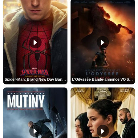
Spider-Man: Brand New Day Bande-annonce VO STFR
L'Odyssée Bande-annonce VO STFR