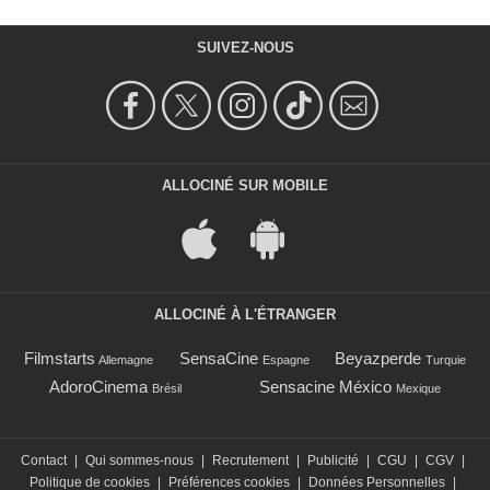
SUIVEZ-NOUS
ALLOCINÉ SUR MOBILE
ALLOCINÉ À L'ÉTRANGER
Filmstarts
SensaCine
Beyazperde
Allemagne
Espagne
Turquie
AdoroCinema
Sensacine México
Brésil
Mexique
Contact
|
Qui sommes-nous
|
Recrutement
|
Publicité
|
CGU
|
CGV
|
Politique de cookies
|
Préférences cookies
|
Données Personnelles
|