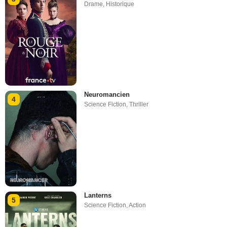
Drame
,
Historique
Neuromancien
4
Science Fiction
,
Thriller
Lanterns
5
Science Fiction
,
Action