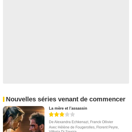
Nouvelles séries venant de commencer
La mère et l'assassin
De
Alexandra Echkenazi
,
Franck Ollivier
Avec
Hélène de Fougerolles
,
Florent Peyre
,
Vittoria Di Savoia