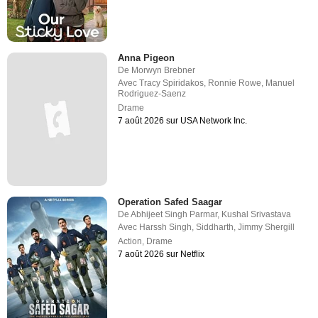
Anna Pigeon
De
Morwyn Brebner
Avec
Tracy Spiridakos
,
Ronnie Rowe
,
Manuel
Rodriguez-Saenz
Drame
7 août 2026 sur USA Network Inc.
Operation Safed Saagar
De
Abhijeet Singh Parmar
,
Kushal Srivastava
Avec
Harssh Singh
,
Siddharth
,
Jimmy Shergill
Action
,
Drame
7 août 2026 sur Netflix