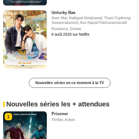
Unlucky Bae
Avec
Mac Nattapat Nimjirawat
,
Tham Tupthong
Suwanrakanont
,
Aun Napat Patcharachavalit
Romance
,
Drame
6 août 2026 sur Netflix
Nouvelles séries en ce moment à la TV
Nouvelles séries les + attendues
Prisoner
1
Thriller
,
Action