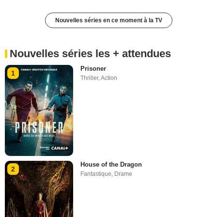
Nouvelles séries en ce moment à la TV
Nouvelles séries les + attendues
Prisoner
1
Thriller
,
Action
House of the Dragon
2
Fantastique
,
Drame