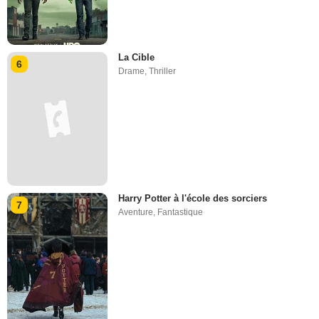
La Cible
6
Drame
,
Thriller
Harry Potter à l'école des sorciers
7
Aventure
,
Fantastique