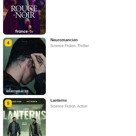
Neuromancien
4
Science Fiction
,
Thriller
Lanterns
5
Science Fiction
,
Action