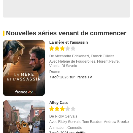
Nouvelles séries venant de commencer
La mère et l'assassin
De
Alexandra Echkenazi
,
Franck Ollivier
Avec
Hélène de Fougerolles
,
Florent Peyre
,
Vittoria Di Savoia
Drame
7 août 2026 sur France.TV
Alley Cats
De
Ricky Gervais
Avec
Ricky Gervais
,
Tom Basden
,
Andrew Brooke
Animation
,
Comédie