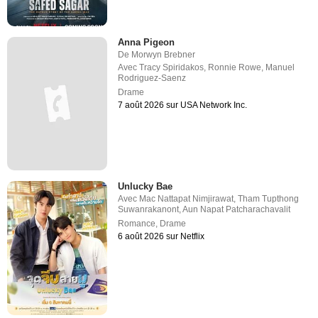
Anna Pigeon
De
Morwyn Brebner
Avec
Tracy Spiridakos
,
Ronnie Rowe
,
Manuel
Rodriguez-Saenz
Drame
7 août 2026 sur USA Network Inc.
Unlucky Bae
Avec
Mac Nattapat Nimjirawat
,
Tham Tupthong
Suwanrakanont
,
Aun Napat Patcharachavalit
Romance
,
Drame
6 août 2026 sur Netflix