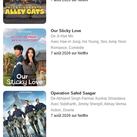
7 août 2026 sur Netflix
Our Sticky Love
De
Ji-Hye Mo
Avec
Hae-in Jung
,
Ha Young
,
Seo Jung-Yeon
Romance
,
Comédie
7 août 2026 sur Netflix
Operation Safed Saagar
De
Abhijeet Singh Parmar
,
Kushal Srivastava
Avec
Siddharth
,
Jimmy Shergill
,
Abhay Verma
Action
,
Drame
7 août 2026 sur Netflix