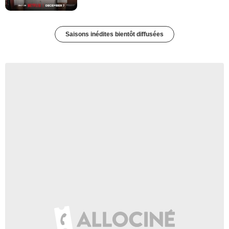
Saisons inédites bientôt diffusées