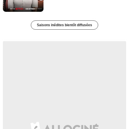
Saisons inédites bientôt diffusées