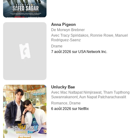
Anna Pigeon
De
Morwyn Brebner
Avec
Tracy Spiridakos
,
Ronnie Rowe
,
Manuel
Rodriguez-Saenz
Drame
7 août 2026 sur USA Network Inc.
Unlucky Bae
Avec
Mac Nattapat Nimjirawat
,
Tham Tupthong
Suwanrakanont
,
Aun Napat Patcharachavalit
Romance
,
Drame
6 août 2026 sur Netflix