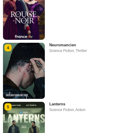
Neuromancien
4
Science Fiction
,
Thriller
Lanterns
5
Science Fiction
,
Action