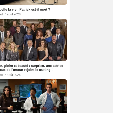
belle la vie : Patrick est-il mort ?
edi 7 août 2026
, gloire et beauté : surprise, une actrice
eux de l'amour rejoint le casting !
edi 7 août 2026