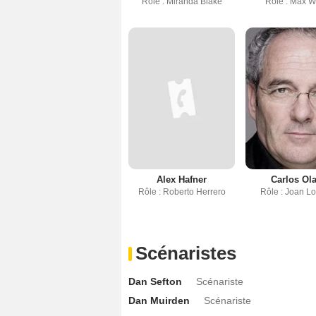
Rôle : Miranda Blake
Rôle : Max W
Alex Hafner
Carlos Ola
Rôle : Roberto Herrero
Rôle : Joan L
Scénaristes
Dan Sefton
Scénariste
Dan Muirden
Scénariste