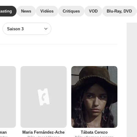
asting
News
Vidéos
Critiques
VOD
Blu-Ray, DVD
Saison 3
oman
Maria Fernández-Ache
Tábata Cerezo