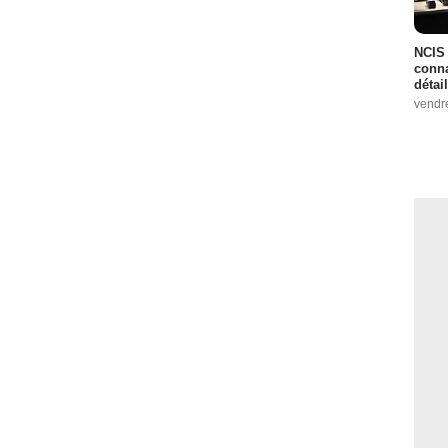
NCIS 
conna
détai
vendr