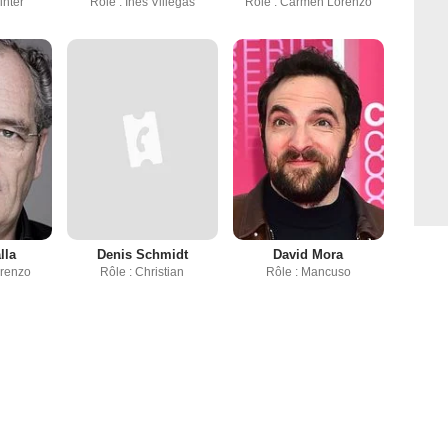
inter
Rôle : Ines Villegas
Rôle : Carmen Lorenzo
lla
Denis Schmidt
David Mora
orenzo
Rôle : Christian
Rôle : Mancuso