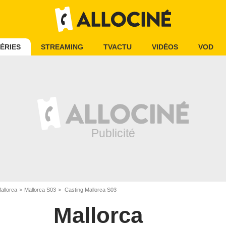
ÉRIES
STREAMING
TVACTU
VIDÉOS
VOD
allorca
Mallorca S03
Casting Mallorca S03
Mallorca