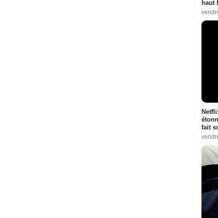
haut 
vendr
Netfl
étonn
fait 
vendr