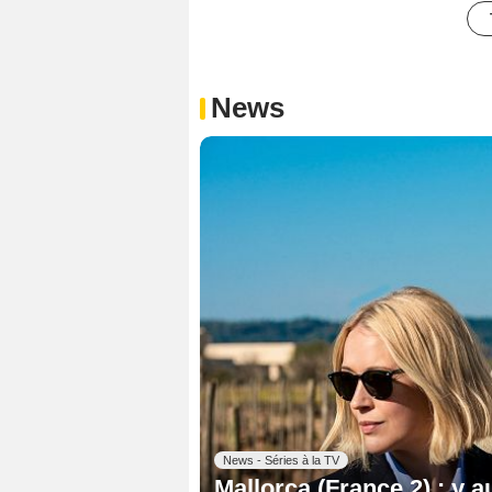
News
News - Séries à la TV
Mallorca (France 2) : y a