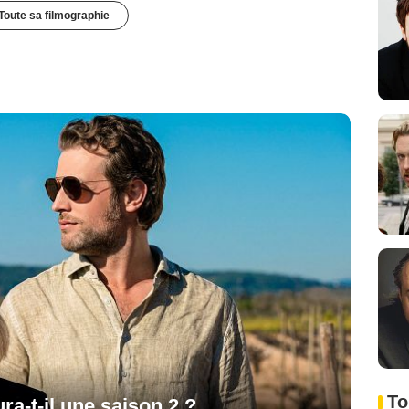
Toute sa filmographie
To
ura-t-il une saison 2 ?