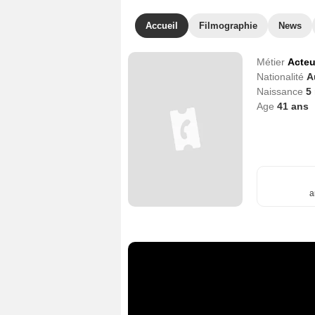
Accueil
Filmographie
News
Métier
Acteu
Nationalité
A
Naissance
5
Age
41
ans
a