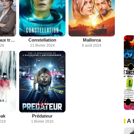
Meurtres en eaux troubles : L'arbre à souhaits
Constellation
Mallorca
026
21 février 2024
8 août 2024
eak
Prédateur
A 
2019
1 février 2016