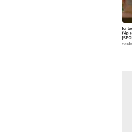
Ici t
l'épi
[SPO
vendr