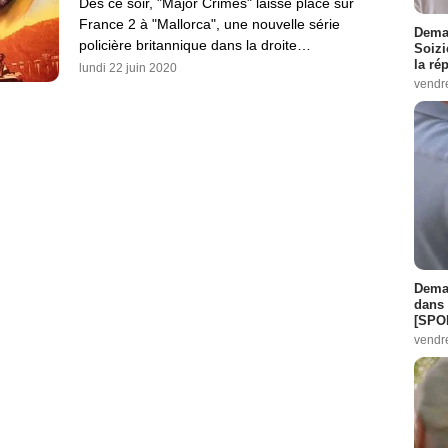
Dès ce soir, "Major Crimes" laisse place sur
France 2 à "Mallorca", une nouvelle série
Demai
policière britannique dans la droite…
Soizi
la ré
lundi 22 juin 2020
vendr
Demai
dans 
[SPO
vendr