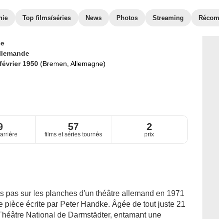
hie
Top films/séries
News
Photos
Streaming
Récom
ce
llemande
 février 1950
(Bremen, Allemagne)
9
57
2
arrière
films et séries tournés
prix
s pas sur les planches d'un théâtre allemand en 1971
 pièce écrite par Peter Handke. Âgée de tout juste 21
 Théâtre National de Darmstädter, entamant une