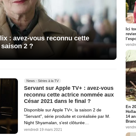
Ici t
revie
lix : avez-vous reconnu cette
l'esp
 saison 2 ?
vendr
News - Séries à la TV
Servant sur Apple TV+ : avez-vous
reconnu cette actrice nommée aux
César 2021 dans le final ?
En 20
Disponible sur Apple TV+, la saison 2 de
Holla
"Servant", série produite et coréalisée par M.
14 an
Bran
Night Shyamalan, s'est clôturée…
vendr
vendredi 19 mars 2021