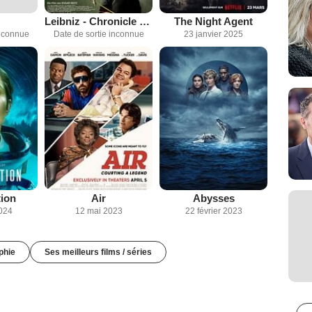
Leibniz - Chronicle of a Lost Painting
The Night Agent
inconnue
Date de sortie inconnue
23 janvier 2025
tion
Air
Abysses
2024
12 mai 2023
22 février 2023
phie
Ses meilleurs films / séries