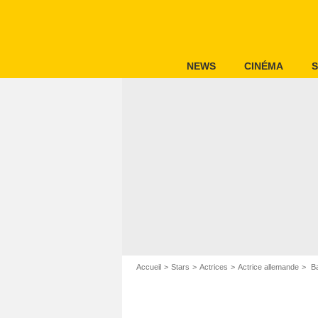
NEWS
CINÉMA
S
Accueil
Stars
Actrices
Actrice allemande
Ba