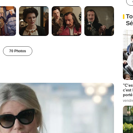
To
Sé
70 Photos
"C’es
c'est 
porté
vendr