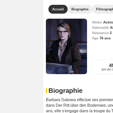
Accueil
Biographie
Filmograp
Métier
Actri
Nationalité
A
Naissance
2
Age
76
ans
4
ans de c
Biographie
Barbara Sukowa effectue ses premier
dans Der Ritt über den Bodensee, une
ans, elle s'engage dans la troupe du