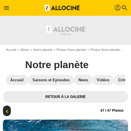
profil
menu
search
Accueil
Séries
Notre planète
Photos Notre planète
Photos Notre planète S01
Notre planète
Accueil
Saisons et Episodes
News
Vidéos
Critiqu
RETOUR À LA GALERIE
47
/ 47 Photos