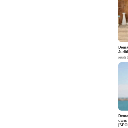
Demai
Judit
jeudi 
Demai
dans 
[SPO