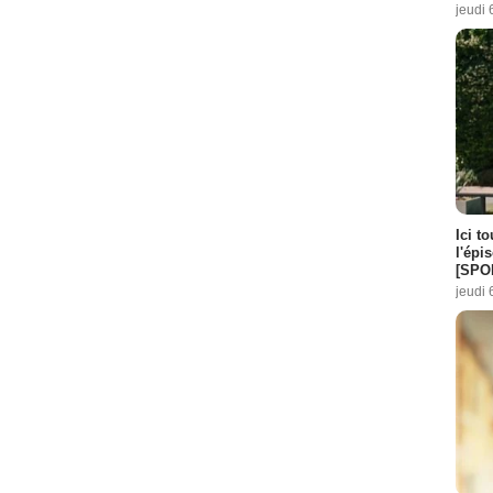
jeudi 
Ici t
l'épi
[SPO
jeudi 