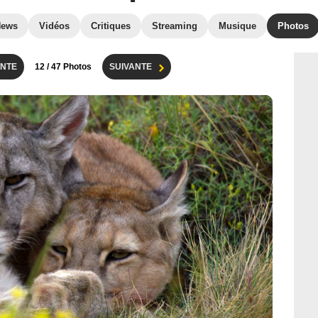
News
Vidéos
Critiques
Streaming
Musique
Photos
NTE
12
/ 47 Photos
SUIVANTE