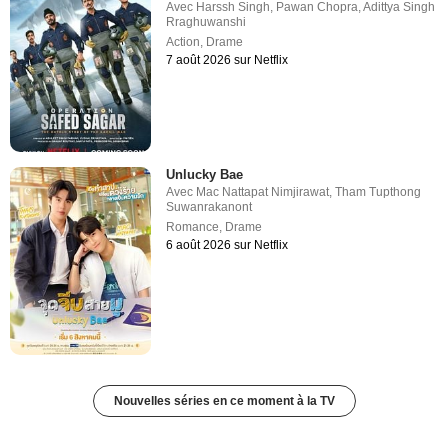
Avec
Harssh Singh
,
Pawan Chopra
,
Adittya Singh
Rraghuwanshi
Action
,
Drame
7 août 2026 sur Netflix
Unlucky Bae
Avec
Mac Nattapat Nimjirawat
,
Tham Tupthong
Suwanrakanont
Romance
,
Drame
6 août 2026 sur Netflix
Nouvelles séries en ce moment à la TV