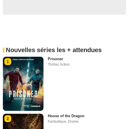
Nouvelles séries les + attendues
Prisoner
1
Thriller
,
Action
House of the Dragon
2
Fantastique
,
Drame