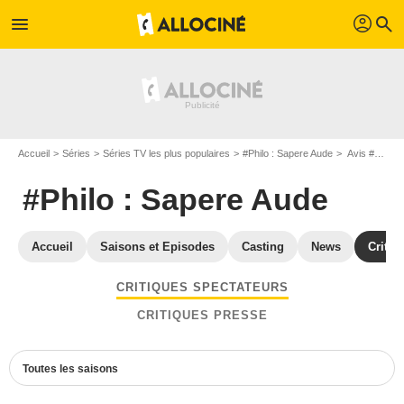
profil
menu
search
Accueil
Séries
Séries TV les plus populaires
#Philo : Sapere Aude
Avis #Philo : Sapere Aude
#Philo : Sapere Aude
Accueil
Saisons et Episodes
Casting
News
Critiq
CRITIQUES SPECTATEURS
CRITIQUES PRESSE
Toutes les saisons