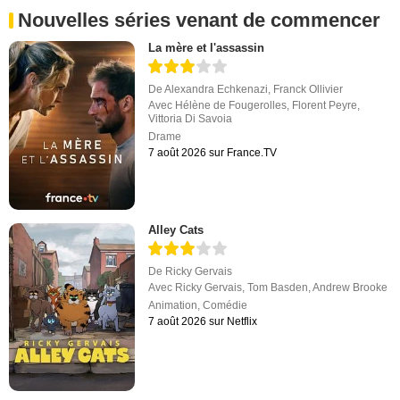
Nouvelles séries venant de commencer
La mère et l'assassin
De
Alexandra Echkenazi
,
Franck Ollivier
Avec
Hélène de Fougerolles
,
Florent Peyre
,
Vittoria Di Savoia
Drame
7 août 2026 sur France.TV
Alley Cats
De
Ricky Gervais
Avec
Ricky Gervais
,
Tom Basden
,
Andrew Brooke
Animation
,
Comédie
7 août 2026 sur Netflix