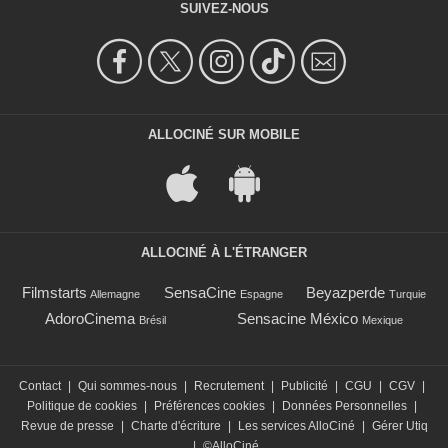
SUIVEZ-NOUS
ALLOCINÉ SUR MOBILE
ALLOCINÉ À L'ÉTRANGER
Filmstarts
SensaCine
Beyazperde
Allemagne
Espagne
Turquie
AdoroCinema
Sensacine México
Brésil
Mexique
Contact
|
Qui sommes-nous
|
Recrutement
|
Publicité
|
CGU
|
CGV
|
Politique de cookies
|
Préférences cookies
|
Données Personnelles
|
Revue de presse
|
Charte d'écriture
|
Les services AlloCiné
|
Gérer Utiq
|
©AlloCiné