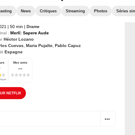
asting
News
Critiques
Streaming
Photos
Séries sim
2021
|
50 min
|
Drame
inal :
Merlí: Sapere Aude
ar
Héctor Lozano
rlos Cuevas
,
Maria Pujalte
,
Pablo Capuz
té
Espagne
urs
Mes amis
9
--
itiques
SUR NETFLIX