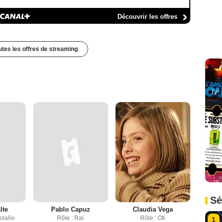
Découvrir les offres
outes les offres de streaming
Sé
lte
Pablo Capuz
Claudia Vega
Bolaño
Rôle : Rai
Rôle : Oti
1