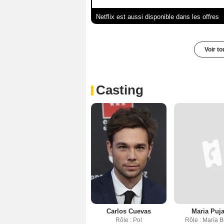
Netflix est aussi disponible dans les offres
Voir t
Casting
Carlos Cuevas
Maria Puja
Rôle : Pol
Rôle : María 