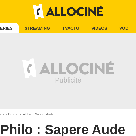
ÉRIES
STREAMING
TVACTU
VIDÉOS
VOD
éries Drame
#Philo : Sapere Aude
Philo : Sapere Aude