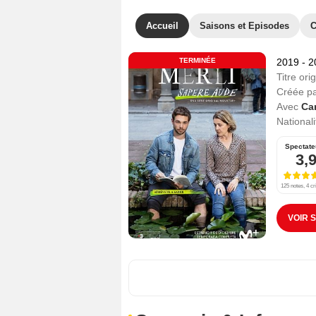
Accueil
Saisons et Episodes
C
TERMINÉE
2019 - 
Titre orig
Créée p
Avec
Ca
Nationali
Spectate
3,
125 notes, 4 cr
VOIR 