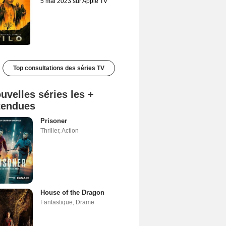
5 mai 2023 sur Apple TV
Top consultations des séries TV
uvelles séries les +
tendues
Prisoner
Thriller
,
Action
House of the Dragon
Fantastique
,
Drame