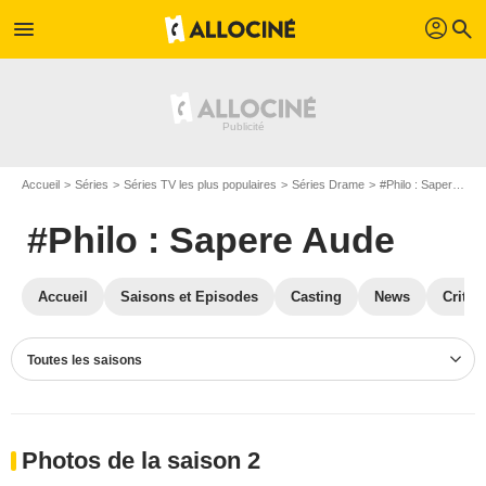
profil
menu
search
Accueil
Séries
Séries TV les plus populaires
Séries Drame
#Philo : Sapere Aude
#Philo : Sapere Aude
Accueil
Saisons et Episodes
Casting
News
Critiq
Toutes les saisons
Photos de la saison 2