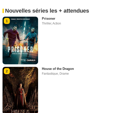
Nouvelles séries les + attendues
Prisoner
1
Thriller
,
Action
House of the Dragon
2
Fantastique
,
Drame