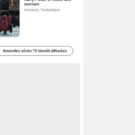
sorciers
Aventure
,
Fantastique
Nouvelles séries TV bientôt diffusées