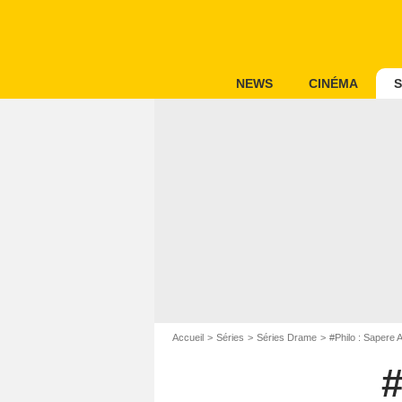
NEWS
CINÉMA
S
Accueil
Séries
Séries Drame
#Philo : Sapere 
#