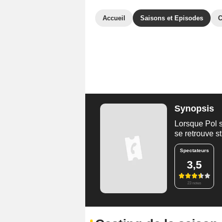
Accueil
Saisons et Episodes
C
Synopsis
Lorsque Pol s'
se retrouve s
Spectateurs
3,5
23 notes