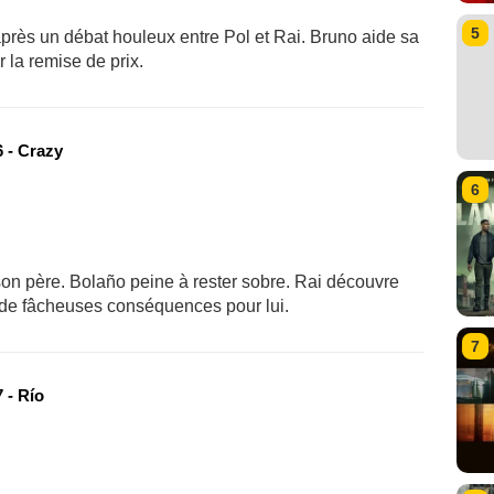
5
après un débat houleux entre Pol et Rai. Bruno aide sa
 la remise de prix.
 - Crazy
6
 son père. Bolaño peine à rester sobre. Rai découvre
r de fâcheuses conséquences pour lui.
7
 - Río