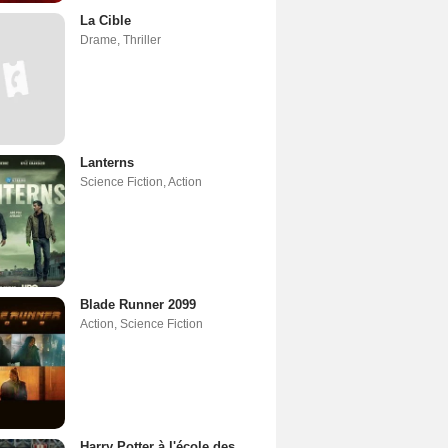
La Cible
Drame
,
Thriller
Lanterns
Science Fiction
,
Action
Blade Runner 2099
Action
,
Science Fiction
Harry Potter à l'école des