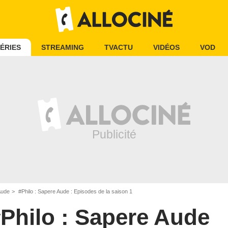
ÉRIES
STREAMING
TVACTU
VIDÉOS
VOD
Aude
#Philo : Sapere Aude : Episodes de la saison 1
Philo : Sapere Aude