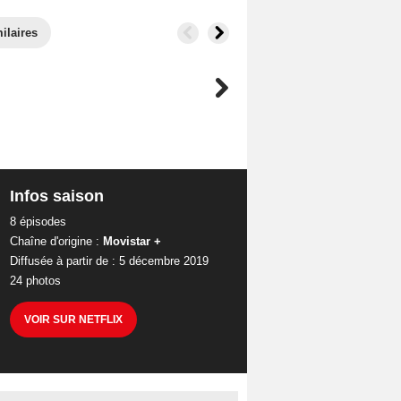
ilaires
Infos saison
8 épisodes
Chaîne d'origine :
Movistar +
Diffusée à partir de : 5 décembre 2019
24 photos
VOIR SUR NETFLIX