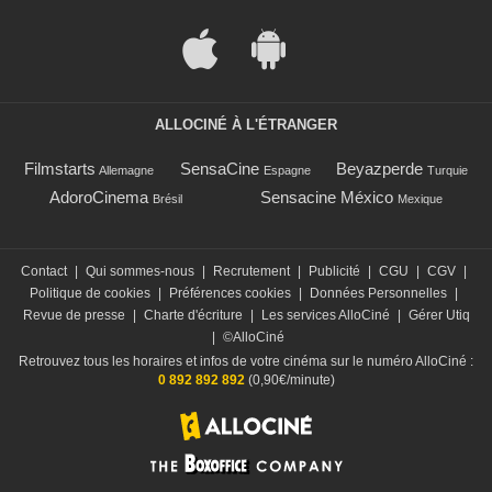
ALLOCINÉ À L'ÉTRANGER
Filmstarts
SensaCine
Beyazperde
Allemagne
Espagne
Turquie
AdoroCinema
Sensacine México
Brésil
Mexique
Contact
|
Qui sommes-nous
|
Recrutement
|
Publicité
|
CGU
|
CGV
|
Politique de cookies
|
Préférences cookies
|
Données Personnelles
|
Revue de presse
|
Charte d'écriture
|
Les services AlloCiné
|
Gérer Utiq
|
©AlloCiné
Retrouvez tous les horaires et infos de votre cinéma sur le numéro AlloCiné :
0 892 892 892
(0,90€/minute)