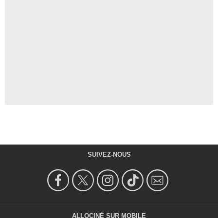
SUIVEZ-NOUS
ALLOCINÉ SUR MOBILE