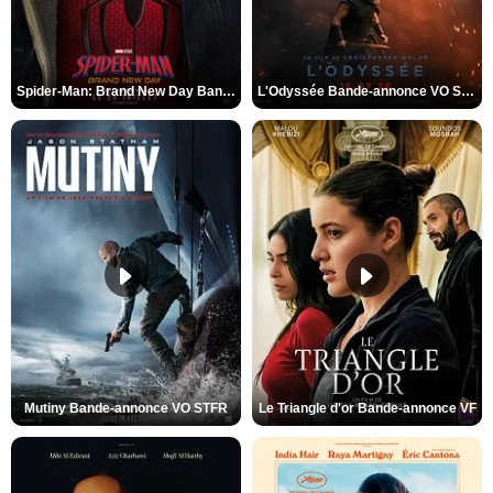
Spider-Man: Brand New Day Bande-annonce VO STFR
L'Odyssée Bande-annonce VO STFR
Mutiny Bande-annonce VO STFR
Le Triangle d'or Bande-annonce VF