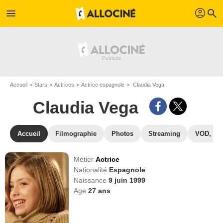
profil
menu
search
Accueil
Stars
Actrices
Actrice espagnole
Claudia Vega
Claudia Vega
Accueil
Filmographie
Photos
Streaming
VOD, DV
Métier
Actrice
Nationalité
Espagnole
Naissance
9 juin 1999
Age
27
ans