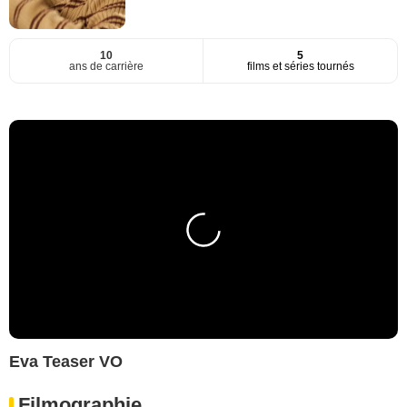
10
5
ans de carrière
films et séries tournés
Eva Teaser VO
Filmographie