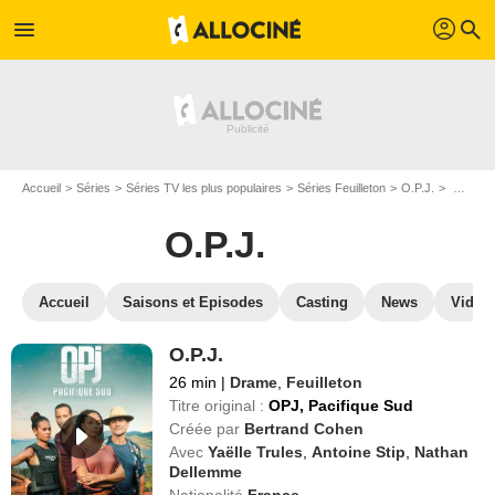
profil
menu
search
Accueil
Séries
Séries TV les plus populaires
Séries Feuilleton
O.P.J.
Regarder O.P.J. en SVOD
O.P.J.
Accueil
Saisons et Episodes
Casting
News
Vidéo
O.P.J.
26 min
|
Drame
,
Feuilleton
Titre original :
OPJ, Pacifique Sud
Créée par
Bertrand Cohen
Avec
Yaëlle Trules
,
Antoine Stip
,
Nathan
Dellemme