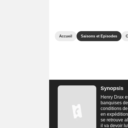
Accueil
Saisons et Episodes
C
Synopsis
Henry Drax es
banquises de 
conditions de
en expédition
se retrouve a
il va devoir lu