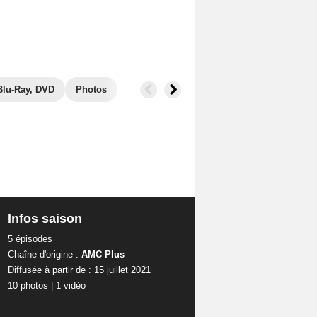
Blu-Ray, DVD
Photos
Infos saison
5 épisodes
Chaîne d'origine :
AMC Plus
Diffusée à partir de : 15 juillet 2021
10 photos
|
1 vidéo