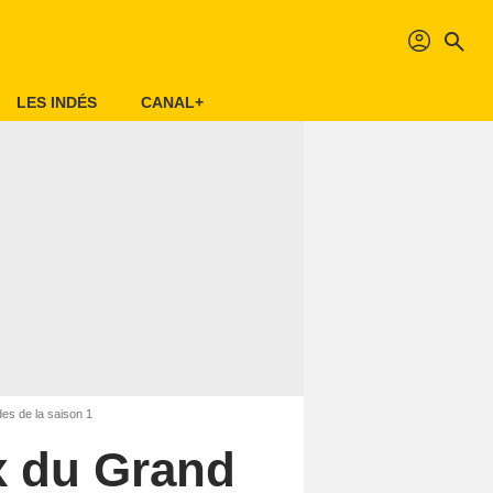
profil
search
LES INDÉS
CANAL+
es de la saison 1
x du Grand