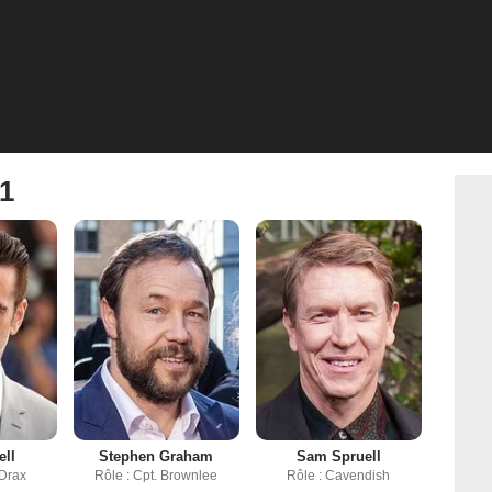
 1
ell
Stephen Graham
Sam Spruell
 Drax
Rôle : Cpt. Brownlee
Rôle : Cavendish