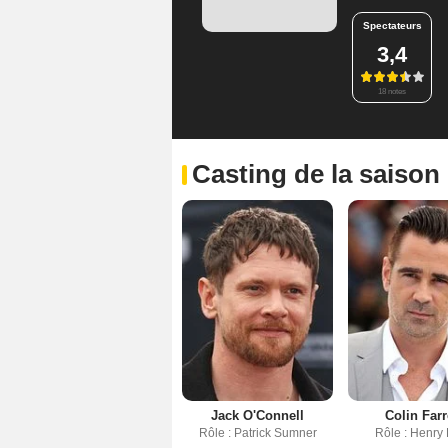
Spectateurs
3,4
18 notes
Casting de la saison
Jack O'Connell
Colin Farr
Rôle : Patrick Sumner
Rôle : Henry