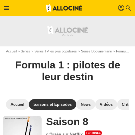
profil
menu
search
Accueil
Séries
Séries TV les plus populaires
Séries Documentaire
Formula 1 : pilotes de leur destin
Formula 1 : pilotes de
leur destin
Accueil
Saisons et Episodes
News
Vidéos
Critiqu
Saison 8
TERMINÉE
diffusée sur
Netflix