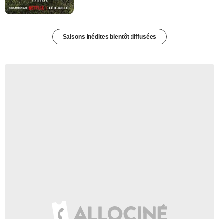
Saisons inédites bientôt diffusées