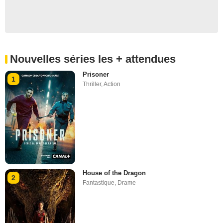
Nouvelles séries les + attendues
Prisoner
1
Thriller
,
Action
House of the Dragon
2
Fantastique
,
Drame