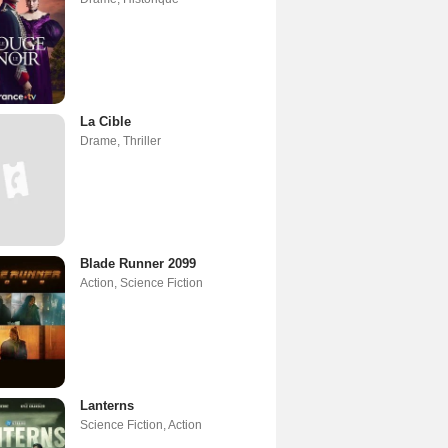
La Cible
Drame
,
Thriller
Blade Runner 2099
Action
,
Science Fiction
Lanterns
Science Fiction
,
Action