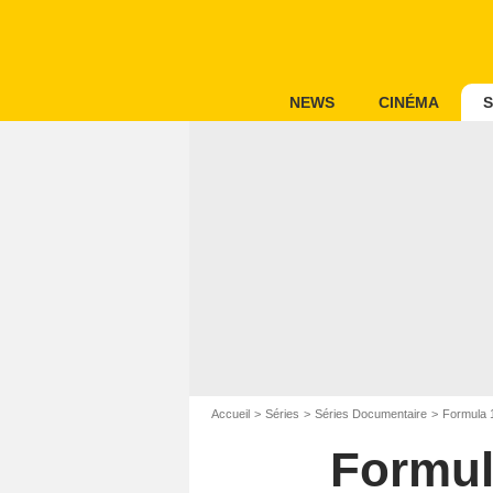
NEWS
CINÉMA
S
Accueil
Séries
Séries Documentaire
Formula 1
Formula