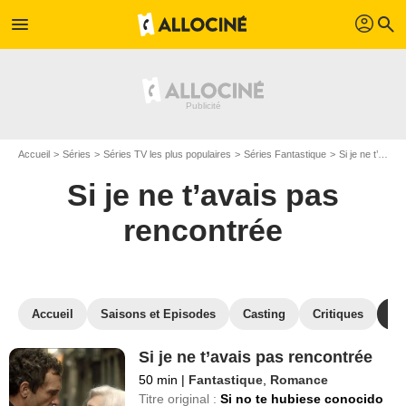
profil
menu
search
Accueil
Séries
Séries TV les plus populaires
Séries Fantastique
Si je ne t’avais pas rencontrée
Si je ne t’avais pas
rencontrée
Accueil
Saisons et Episodes
Casting
Critiques
St
Si je ne t’avais pas rencontrée
50 min
|
Fantastique
,
Romance
Titre original :
Si no te hubiese conocido