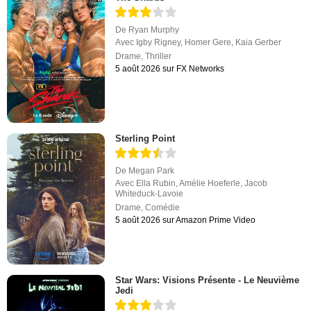
De
Ryan Murphy
Avec
Igby Rigney
,
Homer Gere
,
Kaia Gerber
Drame
,
Thriller
5 août 2026 sur FX Networks
Sterling Point
De
Megan Park
Avec
Ella Rubin
,
Amélie Hoeferle
,
Jacob
Whiteduck-Lavoie
Drame
,
Comédie
5 août 2026 sur Amazon Prime Video
Star Wars: Visions Présente - Le Neuvième
Jedi