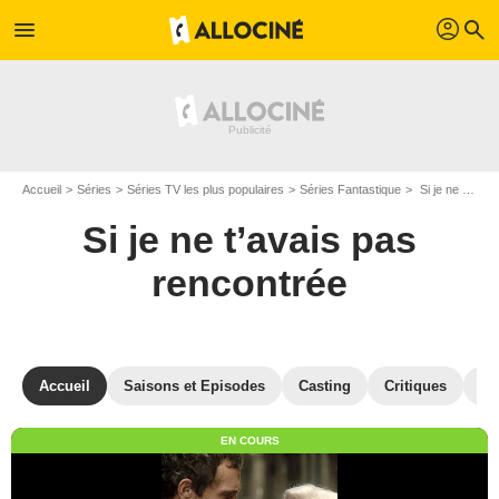
profil
menu
search
Accueil
Séries
Séries TV les plus populaires
Séries Fantastique
Si je ne t’avais pas rencontrée
Si je ne t’avais pas
rencontrée
Accueil
Saisons et Episodes
Casting
Critiques
St
EN COURS