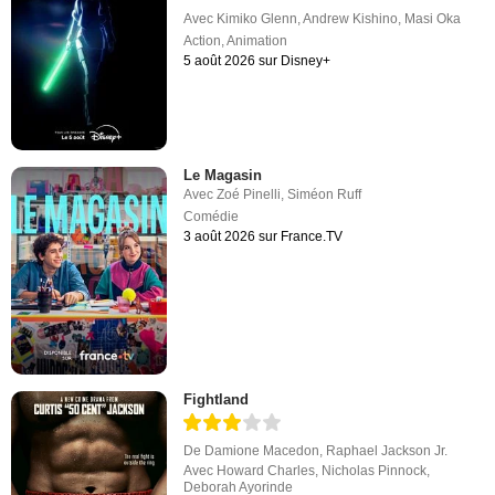
Avec
Kimiko Glenn
,
Andrew Kishino
,
Masi Oka
Action
,
Animation
5 août 2026 sur Disney+
Le Magasin
Avec
Zoé Pinelli
,
Siméon Ruff
Comédie
3 août 2026 sur France.TV
Fightland
De
Damione Macedon
,
Raphael Jackson Jr.
Avec
Howard Charles
,
Nicholas Pinnock
,
Deborah Ayorinde