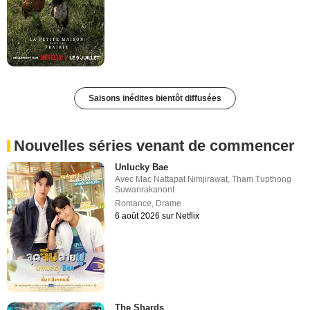
Saisons inédites bientôt diffusées
Nouvelles séries venant de commencer
Unlucky Bae
Avec
Mac Nattapat Nimjirawat
,
Tham Tupthong
Suwanrakanont
Romance
,
Drame
6 août 2026 sur Netflix
The Shards