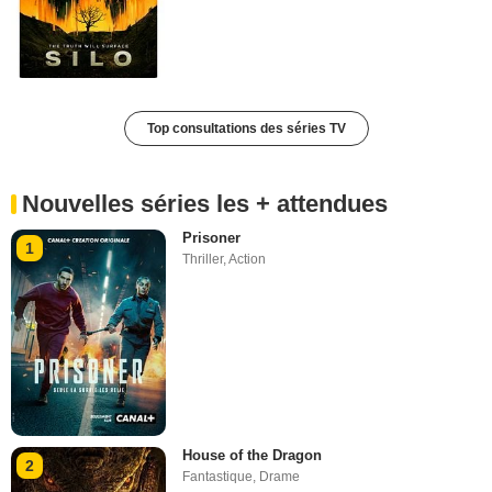
Top consultations des séries TV
Nouvelles séries les + attendues
Prisoner
1
Thriller
,
Action
House of the Dragon
2
Fantastique
,
Drame