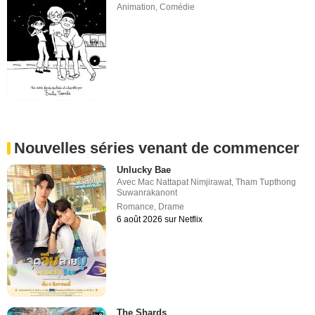
Animation
,
Comédie
Nouvelles séries venant de commencer
Unlucky Bae
Avec
Mac Nattapat Nimjirawat
,
Tham Tupthong
Suwanrakanont
Romance
,
Drame
6 août 2026 sur Netflix
The Shards