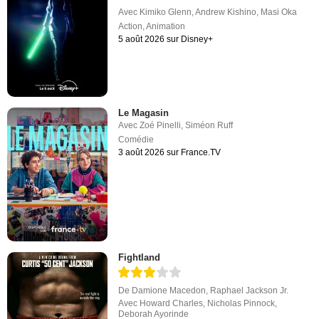
Avec
Kimiko Glenn
,
Andrew Kishino
,
Masi Oka
Action
,
Animation
5 août 2026 sur Disney+
Le Magasin
Avec
Zoé Pinelli
,
Siméon Ruff
Comédie
3 août 2026 sur France.TV
Fightland
De
Damione Macedon
,
Raphael Jackson Jr.
Avec
Howard Charles
,
Nicholas Pinnock
,
Deborah Ayorinde