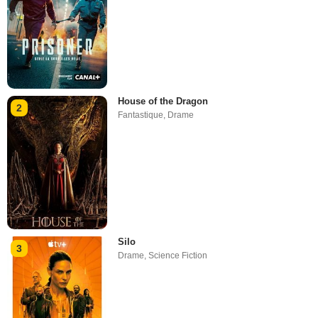
House of the Dragon
2
Fantastique
,
Drame
Silo
3
Drame
,
Science Fiction