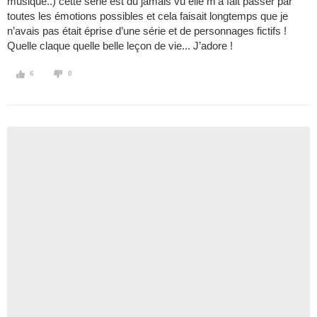
musique..) cette série est du jamais vu elle m’a fait passer par
toutes les émotions possibles et cela faisait longtemps que je
n’avais pas était éprise d’une série et de personnages fictifs !
Quelle claque quelle belle leçon de vie... J’adore !
6
0