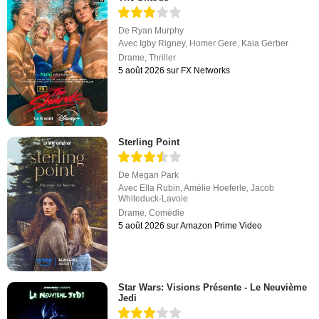
De
Ryan Murphy
Avec
Igby Rigney
,
Homer Gere
,
Kaia Gerber
Drame
,
Thriller
5 août 2026 sur FX Networks
Sterling Point
De
Megan Park
Avec
Ella Rubin
,
Amélie Hoeferle
,
Jacob
Whiteduck-Lavoie
Drame
,
Comédie
5 août 2026 sur Amazon Prime Video
Star Wars: Visions Présente - Le Neuvième
Jedi