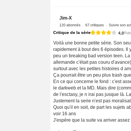
Jim-X
120 abonnés
67 critiques
Suivre son act
Critique de la série
4,0
Publ
Voilà une bonne petite série. Son seul
rapidement à bout des 6 épisodes. Il
peu un breaking bad version teen. La r
allemande c'était pas couru d'avance)
surtout avec les petites histoires d am
Ça pourrait être un peu plus trash que
En ce qui concerne le fond : c'est ass
le darkweb et la MD. Mais dire (comme 
de l'esctasy, je n irai pas jusque là. 
Justement la serie n'est pas moralisatr
Quoi qu'il en soit, de part les sujets
voir 16 ans
J'espère que la suite va arriver assez