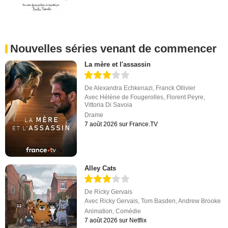
Nouvelles séries venant de commencer
La mère et l'assassin
De
Alexandra Echkenazi
,
Franck Ollivier
Avec
Hélène de Fougerolles
,
Florent Peyre
,
Vittoria Di Savoia
Drame
7 août 2026 sur France.TV
Alley Cats
De
Ricky Gervais
Avec
Ricky Gervais
,
Tom Basden
,
Andrew Brooke
Animation
,
Comédie
7 août 2026 sur Netflix