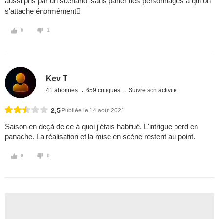
aussi pris par un scénario, sans parler des personnages à qui on
s'attache énormément
8
1
Kev T
41 abonnés
659 critiques
Suivre son activité
2,5
Publiée le 14 août 2021
Saison en deçà de ce à quoi j'étais habitué. L'intrigue perd en
panache. La réalisation et la mise en scène restent au point.
0
0