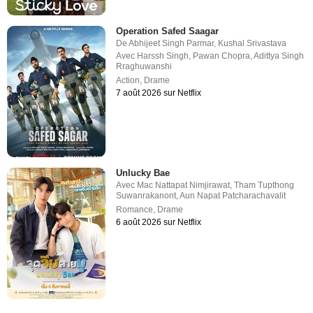
Operation Safed Saagar
De
Abhijeet Singh Parmar
,
Kushal Srivastava
Avec
Harssh Singh
,
Pawan Chopra
,
Adittya Singh
Rraghuwanshi
Action
,
Drame
7 août 2026 sur Netflix
Unlucky Bae
Avec
Mac Nattapat Nimjirawat
,
Tham Tupthong
Suwanrakanont
,
Aun Napat Patcharachavalit
Romance
,
Drame
6 août 2026 sur Netflix