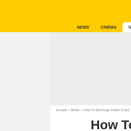
NEWS
CINÉMA
S
Accueil
Séries
How To Sell Drugs Online (Fast)
How To