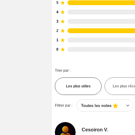
5
4
3
2
1
0
Trier par :
Les plus utiles
Les plus réc
Filtrer par :
Toutes les notes
Cesoiron V.