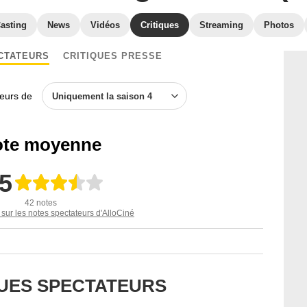
asting
News
Vidéos
Critiques
Streaming
Photos
CTATEURS
CRITIQUES PRESSE
teurs de
Uniquement la saison 4
te moyenne
,5
42 notes
 sur les notes spectateurs d'AlloCiné
QUES SPECTATEURS