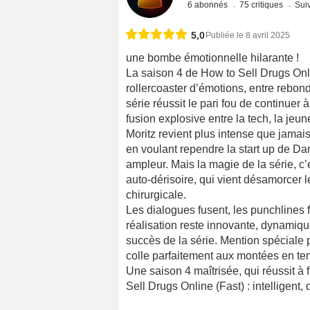
6 abonnés
75 critiques
Suiv
5,0
Publiée le 8 avril 2025
une bombe émotionnelle hilarante !
La saison 4 de How to Sell Drugs Onli
rollercoaster d’émotions, entre rebon
série réussit le pari fou de continuer
fusion explosive entre la tech, la jeu
Moritz revient plus intense que jamais
en voulant rependre la start up de Da
ampleur. Mais la magie de la série, c
auto-dérisoire, qui vient désamorcer
chirurgicale.
Les dialogues fusent, les punchlines f
réalisation reste innovante, dynamique,
succès de la série. Mention spéciale 
colle parfaitement aux montées en t
Une saison 4 maîtrisée, qui réussit à f
Sell Drugs Online (Fast) : intelligent, 