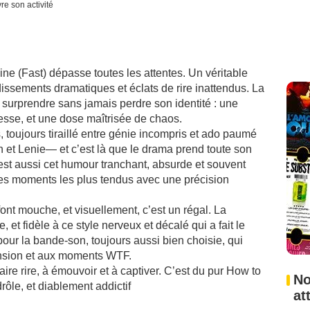
re son activité
ne (Fast) dépasse toutes les attentes. Un véritable
dissements dramatiques et éclats de rire inattendus. La
 à surprendre sans jamais perdre son identité : une
nesse, et une dose maîtrisée de chaos.
, toujours tiraillé entre génie incompris et ado paumé
n et Lenie— et c’est là que le drama prend toute son
’est aussi cet humour tranchant, absurde et souvent
 les moments les plus tendus avec une précision
ont mouche, et visuellement, c’est un régal. La
 et fidèle à ce style nerveux et décalé qui a fait le
pour la bande-son, toujours aussi bien choisie, qui
ension et aux moments WTF.
aire rire, à émouvoir et à captiver. C’est du pur How to
No
drôle, et diablement addictif
at