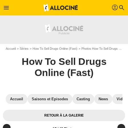
profil
menu
search
Accueil
Séries
How To Sell Drugs Online (Fast)
Photos How To Sell Drugs Online (Fast)
How To Sell Drugs
Online (Fast)
Accueil
Saisons et Episodes
Casting
News
Vidéo
RETOUR À LA GALERIE