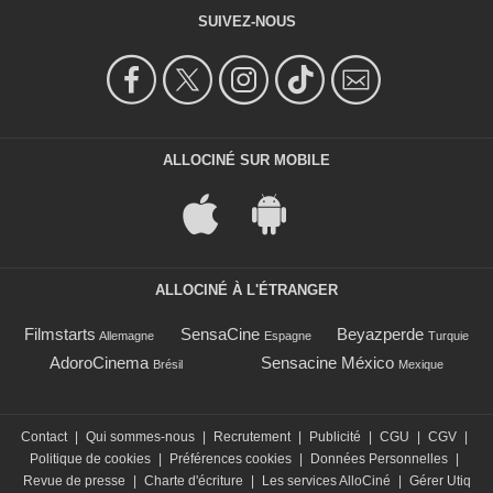
SUIVEZ-NOUS
ALLOCINÉ SUR MOBILE
ALLOCINÉ À L'ÉTRANGER
Filmstarts
SensaCine
Beyazperde
Allemagne
Espagne
Turquie
AdoroCinema
Sensacine México
Brésil
Mexique
Contact
|
Qui sommes-nous
|
Recrutement
|
Publicité
|
CGU
|
CGV
|
Politique de cookies
|
Préférences cookies
|
Données Personnelles
|
Revue de presse
|
Charte d'écriture
|
Les services AlloCiné
|
Gérer Utiq