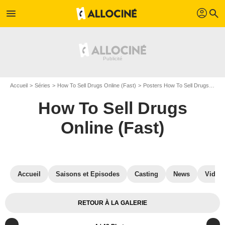
profil
menu
search
Accueil
Séries
How To Sell Drugs Online (Fast)
Posters How To Sell Drugs Online (Fast)
How To Sell Drugs
Online (Fast)
Accueil
Saisons et Episodes
Casting
News
Vidéo
RETOUR À LA GALERIE