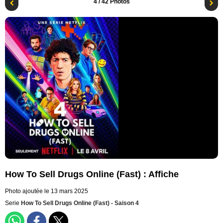
4
/ 42 Photos
How To Sell Drugs Online (Fast) : Affiche
Photo ajoutée le 13 mars 2025
Serie
How To Sell Drugs Online (Fast) - Saison 4