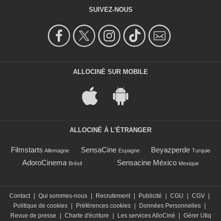
SUIVEZ-NOUS
ALLOCINÉ SUR MOBILE
ALLOCINÉ À L'ÉTRANGER
Filmstarts
SensaCine
Beyazperde
Allemagne
Espagne
Turquie
AdoroCinema
Sensacine México
Brésil
Mexique
Contact
|
Qui sommes-nous
|
Recrutement
|
Publicité
|
CGU
|
CGV
|
Politique de cookies
|
Préférences cookies
|
Données Personnelles
|
Revue de presse
|
Charte d'écriture
|
Les services AlloCiné
|
Gérer Utiq