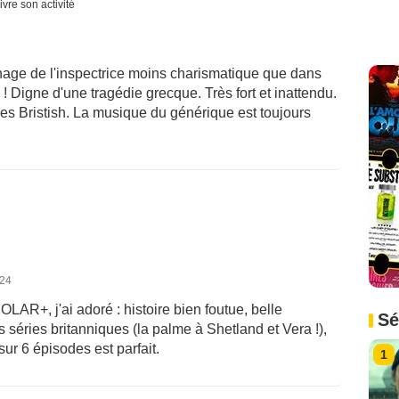
ivre son activité
nnage de l'inspectrice moins charismatique que dans
 ! Digne d'une tragédie grecque. Très fort et inattendu.
 ces Bristish. La musique du générique est toujours
024
OLAR+, j'ai adoré : histoire bien foutue, belle
Sé
séries britanniques (la palme à Shetland et Vera !),
ur 6 épisodes est parfait.
1