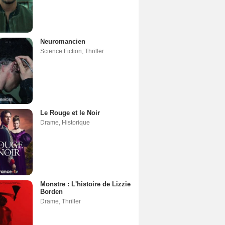
Neuromancien
Science Fiction
,
Thriller
Le Rouge et le Noir
Drame
,
Historique
Monstre : L'histoire de Lizzie
Borden
Drame
,
Thriller