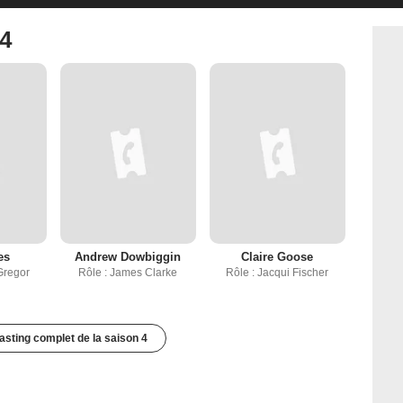
 4
es
Andrew Dowbiggin
Claire Goose
Gregor
Rôle : James Clarke
Rôle : Jacqui Fischer
casting complet de la saison 4