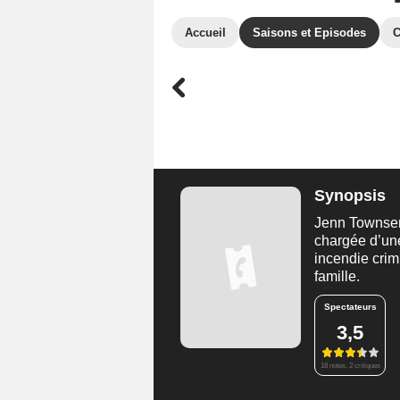
Accueil
Saisons et Episodes
C
Synopsis
Jenn Townsend
chargée d’une
incendie crim
famille.
Spectateurs
3,5
18 notes, 2 critiques