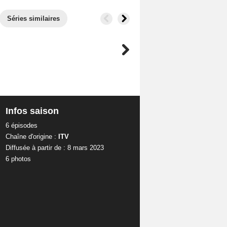
Séries similaires
Infos saison
6 épisodes
Chaîne d'origine :
ITV
Diffusée à partir de : 8 mars 2023
6 photos