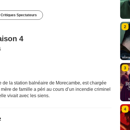
 Critiques Spectateurs
2
aison 4
1
3
e de la station balnéaire de Morecambe, est chargée
mère de famille a péri au cours d’un incendie criminel
lle vivait avec les siens.
4
2