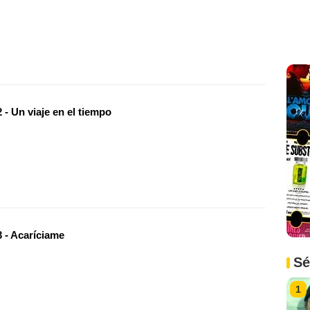
- Un viaje en el tiempo
 - Acaríciame
Sé
1