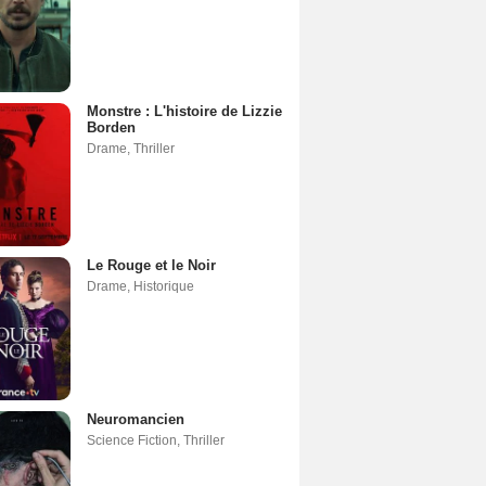
Monstre : L'histoire de Lizzie
Borden
Drame
,
Thriller
Le Rouge et le Noir
Drame
,
Historique
Neuromancien
Science Fiction
,
Thriller