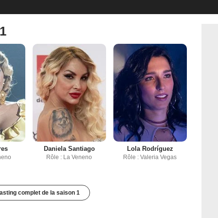
 1
res
Daniela Santiago
Lola Rodríguez
neno
Rôle : La Veneno
Rôle : Valeria Vegas
casting complet de la saison 1