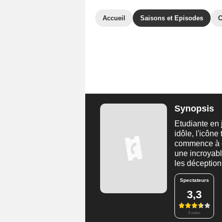
Accueil
Saisons et Episodes
C
Synopsis
Etudiante en 
idôle, l'icôn
commence à é
une incroyable
les déception
Spectateurs
3,3
6 notes