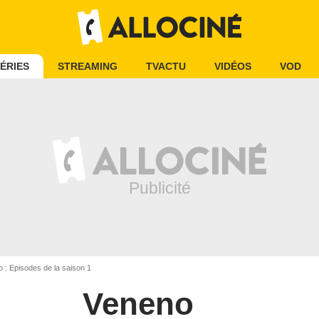
ÉRIES
STREAMING
TVACTU
VIDÉOS
VOD
 : Episodes de la saison 1
Veneno