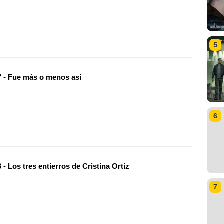
5
 - Fue más o menos así
6
- Los tres entierros de Cristina Ortiz
7