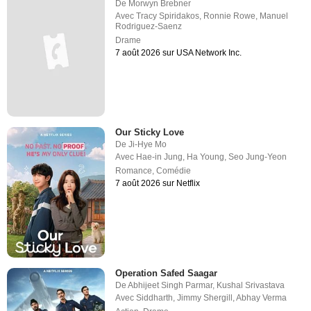
De
Morwyn Brebner
Avec
Tracy Spiridakos
,
Ronnie Rowe
,
Manuel
Rodriguez-Saenz
Drame
7 août 2026 sur USA Network Inc.
Our Sticky Love
De
Ji-Hye Mo
Avec
Hae-in Jung
,
Ha Young
,
Seo Jung-Yeon
Romance
,
Comédie
7 août 2026 sur Netflix
Operation Safed Saagar
De
Abhijeet Singh Parmar
,
Kushal Srivastava
Avec
Siddharth
,
Jimmy Shergill
,
Abhay Verma