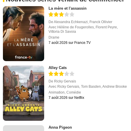
La mère et l'assassin
De
Alexandra Echkenazi
,
Franck Ollivier
Avec
Hélène de Fougerolles
,
Florent Peyre
,
Vittoria Di Savoia
Drame
7 août 2026 sur France.TV
Alley Cats
De
Ricky Gervais
Avec
Ricky Gervais
,
Tom Basden
,
Andrew Brooke
Animation
,
Comédie
7 août 2026 sur Netflix
Anna Pigeon