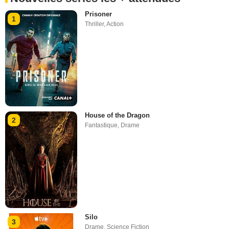
Prisoner
1
Thriller
,
Action
House of the Dragon
2
Fantastique
,
Drame
Silo
3
Drame
,
Science Fiction