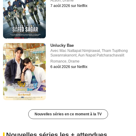
Action
,
Drame
7 août 2026 sur Netflix
Unlucky Bae
Avec
Mac Nattapat Nimjirawat
,
Tham Tupthong
Suwanrakanont
,
Aun Napat Patcharachavalit
Romance
,
Drame
6 août 2026 sur Netflix
Nouvelles séries en ce moment à la TV
Nouvelles séries les + attendues