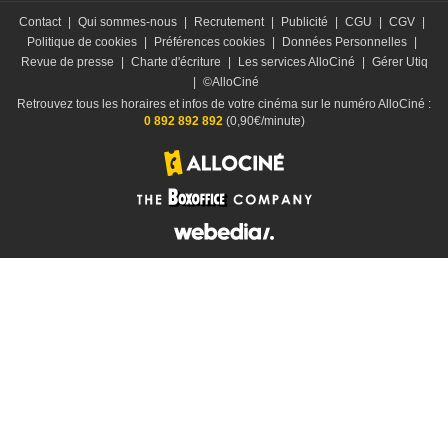
Contact
|
Qui sommes-nous
|
Recrutement
|
Publicité
|
CGU
|
CGV
|
Politique de cookies
|
Préférences cookies
|
Données Personnelles
|
Revue de presse
|
Charte d'écriture
|
Les services AlloCiné
|
Gérer Utiq
|
©AlloCiné
Retrouvez tous les horaires et infos de votre cinéma sur le numéro AlloCiné :
0 892 892 892
(0,90€/minute)