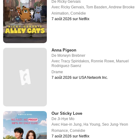
De
Ricky Gervais
Avec
Ricky Gervais
,
Tom Basden
,
Andrew Brooke
Animation
,
Comédie
7 août 2026 sur Netflix
Anna Pigeon
De
Morwyn Brebner
Avec
Tracy Spiridakos
,
Ronnie Rowe
,
Manuel
Rodriguez-Saenz
Drame
7 août 2026 sur USA Network Inc.
Our Sticky Love
De
Ji-Hye Mo
Avec
Hae-in Jung
,
Ha Young
,
Seo Jung-Yeon
Romance
,
Comédie
7 août 2026 sur Netflix