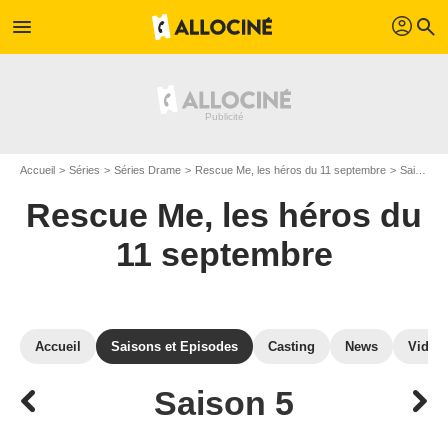
profil
menu
search
Accueil
Séries
Séries Drame
Rescue Me, les héros du 11 septembre
Saisons de Rescue Me, les héros du 11 septembre
Rescue Me, les héros du
11 septembre
Accueil
Saisons et Episodes
Casting
News
Vidéo
Saison 5