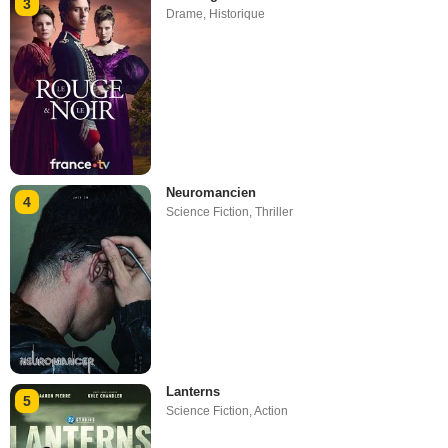
3
Drame
,
Historique
Neuromancien
4
Science Fiction
,
Thriller
Lanterns
5
Science Fiction
,
Action