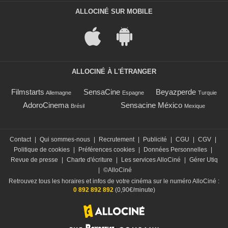
ALLOCINÉ SUR MOBILE
ALLOCINÉ À L'ÉTRANGER
Filmstarts
SensaCine
Beyazperde
Allemagne
Espagne
Turquie
AdoroCinema
Sensacine México
Brésil
Mexique
Contact
|
Qui sommes-nous
|
Recrutement
|
Publicité
|
CGU
|
CGV
|
Politique de cookies
|
Préférences cookies
|
Données Personnelles
|
Revue de presse
|
Charte d'écriture
|
Les services AlloCiné
|
Gérer Utiq
|
©AlloCiné
Retrouvez tous les horaires et infos de votre cinéma sur le numéro AlloCiné :
0 892 892 892
(0,90€/minute)