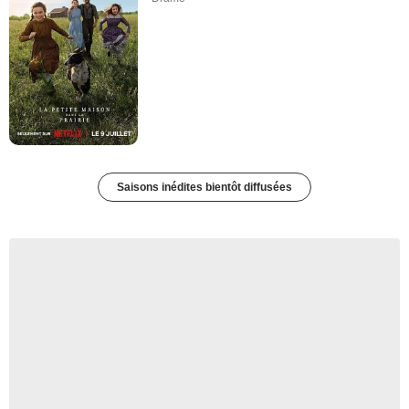
Saisons inédites bientôt diffusées