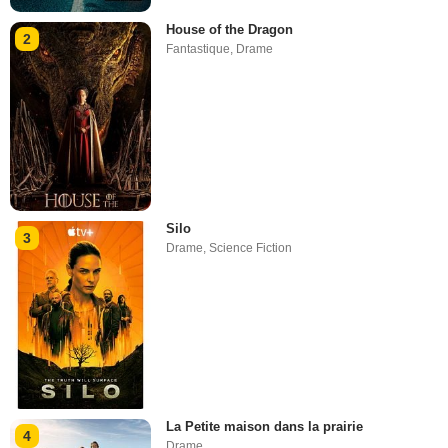
House of the Dragon
2
Fantastique
,
Drame
Silo
3
Drame
,
Science Fiction
La Petite maison dans la prairie
4
Drame