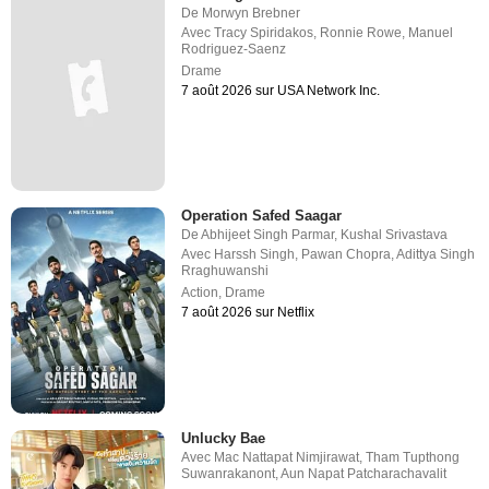
De
Morwyn Brebner
Avec
Tracy Spiridakos
,
Ronnie Rowe
,
Manuel
Rodriguez-Saenz
Drame
7 août 2026 sur USA Network Inc.
Operation Safed Saagar
De
Abhijeet Singh Parmar
,
Kushal Srivastava
Avec
Harssh Singh
,
Pawan Chopra
,
Adittya Singh
Rraghuwanshi
Action
,
Drame
7 août 2026 sur Netflix
Unlucky Bae
Avec
Mac Nattapat Nimjirawat
,
Tham Tupthong
Suwanrakanont
,
Aun Napat Patcharachavalit