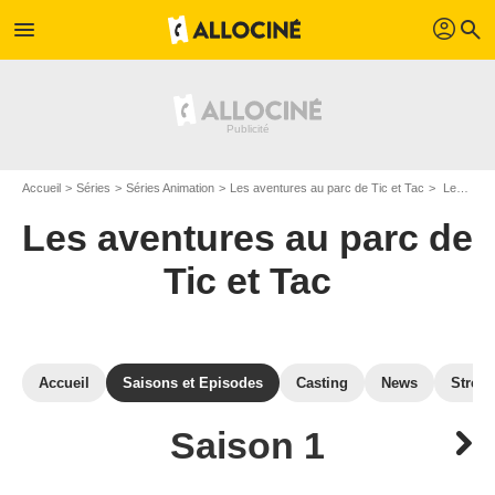
profil
menu
search
Accueil
Séries
Séries Animation
Les aventures au parc de Tic et Tac
Les aventures au parc de Tic et Tac : Episodes de la saison 1
Les aventures au parc de
Tic et Tac
Accueil
Saisons et Episodes
Casting
News
Strea
Saison 1