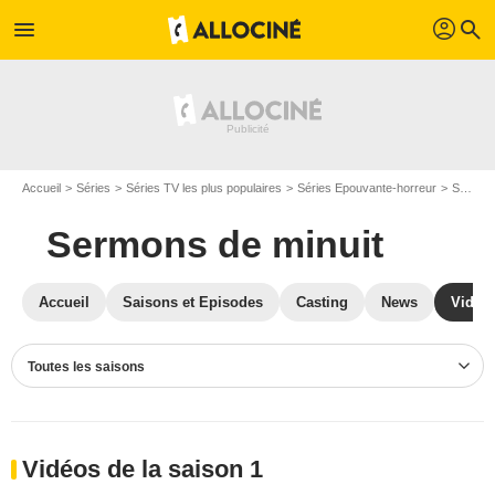
profil
menu
search
Accueil
Séries
Séries TV les plus populaires
Séries Epouvante-horreur
Sermons de minuit
Sermons de minuit
Accueil
Saisons et Episodes
Casting
News
Vidéo
Toutes les saisons
Vidéos de la saison 1