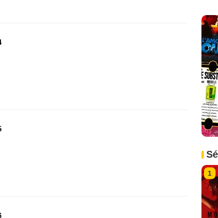
4
5
Sé
1
6