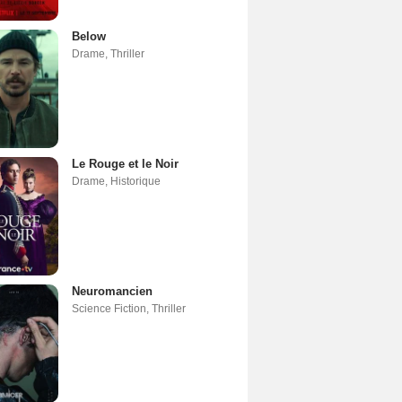
Below
Drame
,
Thriller
Le Rouge et le Noir
Drame
,
Historique
Neuromancien
Science Fiction
,
Thriller