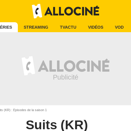
ÉRIES
STREAMING
TVACTU
VIDÉOS
VOD
ts (KR) : Episodes de la saison 1
Suits (KR)