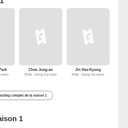
 1
Park
Chae Jung-an
Jin Hee-Kyung
on-woo
Rôle : Hong Da-ham
Rôle : Kang Ha-yeon
casting complet de la saison 1
aison 1