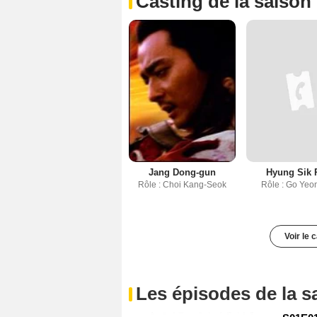
Casting de la saison
Jang Dong-gun
Hyung Sik 
Rôle : Choi Kang-Seok
Rôle : Go Ye
Voir le 
Les épisodes de la s