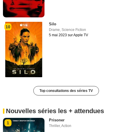
Silo
10
Drame
,
Science Fiction
5 mai 2023 sur Apple TV
Top consultations des séries TV
Nouvelles séries les + attendues
Prisoner
1
Thriller
,
Action