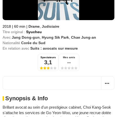
2018
|
60 min
|
Drame
,
Judiciaire
Titre original :
Syucheu
Avec
Jang Dong-gun
,
Hyung Sik Park
,
Chae Jung-an
Nationalité
Corée du Sud
En relation avec
Suits : avocats sur mesure
Spectateurs
Mes amis
3,1
--
Synopsis & Info
Brillant avocat au sein d'un prestigieux cabinet, Choi Kang-Seok
s'attache les services de Go Yeon-Woo, une jeune recrue dotée