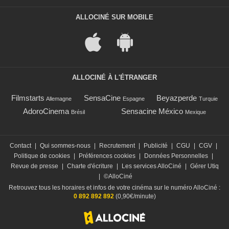
ALLOCINÉ SUR MOBILE
ALLOCINÉ À L'ÉTRANGER
Filmstarts
SensaCine
Beyazperde
Allemagne
Espagne
Turquie
AdoroCinema
Sensacine México
Brésil
Mexique
Contact
|
Qui sommes-nous
|
Recrutement
|
Publicité
|
CGU
|
CGV
|
Politique de cookies
|
Préférences cookies
|
Données Personnelles
|
Revue de presse
|
Charte d'écriture
|
Les services AlloCiné
|
Gérer Utiq
|
©AlloCiné
Retrouvez tous les horaires et infos de votre cinéma sur le numéro AlloCiné :
0 892 892 892
(0,90€/minute)