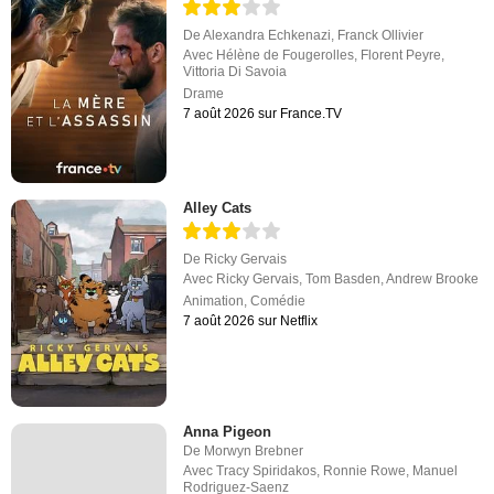
De
Alexandra Echkenazi
,
Franck Ollivier
Avec
Hélène de Fougerolles
,
Florent Peyre
,
Vittoria Di Savoia
Drame
7 août 2026 sur France.TV
Alley Cats
De
Ricky Gervais
Avec
Ricky Gervais
,
Tom Basden
,
Andrew Brooke
Animation
,
Comédie
7 août 2026 sur Netflix
Anna Pigeon
De
Morwyn Brebner
Avec
Tracy Spiridakos
,
Ronnie Rowe
,
Manuel
Rodriguez-Saenz