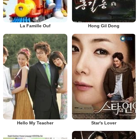
La Famille Ouf
Hong Gil Dong
Hello My Teacher
Star's Lover