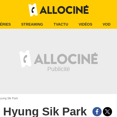
ÉRIES
STREAMING
TVACTU
VIDÉOS
VOD
yung Sik Park
Hyung Sik Park