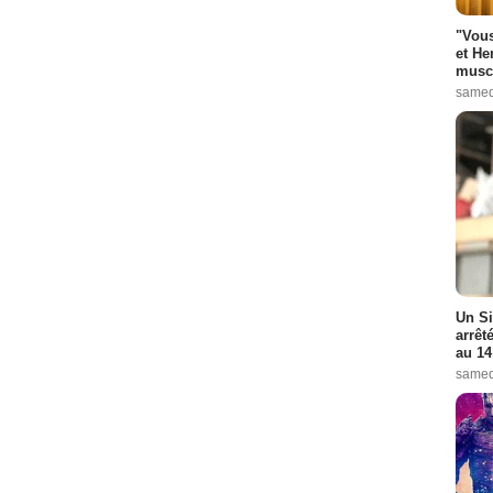
"Vous
et He
muscl
samed
Un Si
arrêt
au 14
samed