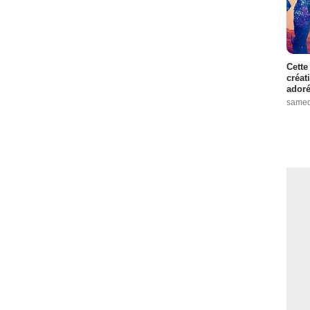
Cette
créat
adoré
samed