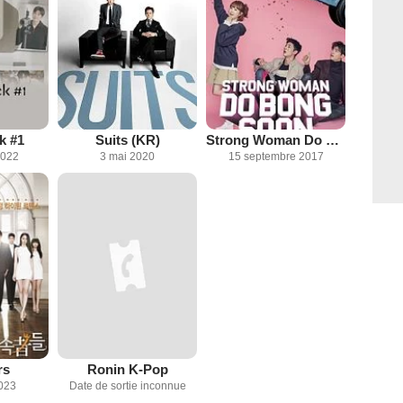
k #1
Suits (KR)
Strong Woman Do Bong Soon
2022
3 mai 2020
15 septembre 2017
rs
Ronin K-Pop
023
Date de sortie inconnue