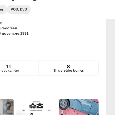
ng
VOD, DVD
r
ud-coréen
6 novembre 1991
11
8
ns de carrière
films et séries tournés