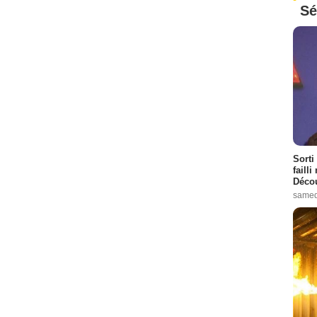
Sé
Sorti
failli
Décou
samed