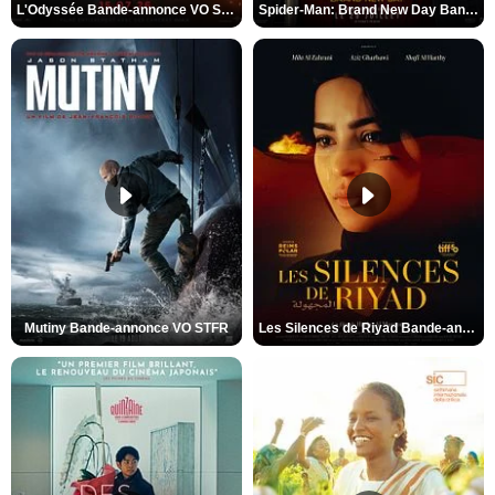
L'Odyssée Bande-annonce VO STFR
Spider-Man: Brand New Day Bande-annonce VO STFR
Mutiny Bande-annonce VO STFR
Les Silences de Riyad Bande-annonce VO STFR