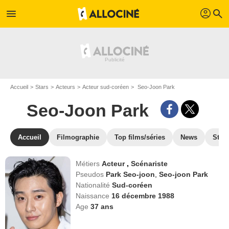
profil
menu
search
Accueil
Stars
Acteurs
Acteur sud-coréen
Seo-Joon Park
Seo-Joon Park
Accueil
Filmographie
Top films/séries
News
Stre
Métiers
Acteur
,
Scénariste
Pseudos
Park Seo-joon
,
Seo-joon Park
Nationalité
Sud-coréen
Naissance
16 décembre 1988
Age
37
ans