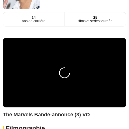
14
25
ans de carrière
films et séries tournés
The Marvels Bande-annonce (3) VO
Filmographie