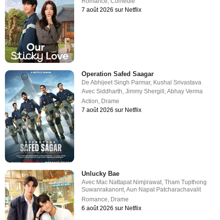
Romance
,
Comédie
7 août 2026 sur Netflix
Operation Safed Saagar
De
Abhijeet Singh Parmar
,
Kushal Srivastava
Avec
Siddharth
,
Jimmy Shergill
,
Abhay Verma
Action
,
Drame
7 août 2026 sur Netflix
Unlucky Bae
Avec
Mac Nattapat Nimjirawat
,
Tham Tupthong
Suwanrakanont
,
Aun Napat Patcharachavalit
Romance
,
Drame
6 août 2026 sur Netflix