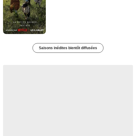
Saisons inédites bientôt diffusées