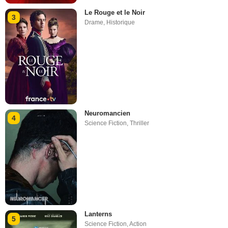
Le Rouge et le Noir
3
Drame
,
Historique
Neuromancien
4
Science Fiction
,
Thriller
Lanterns
5
Science Fiction
,
Action