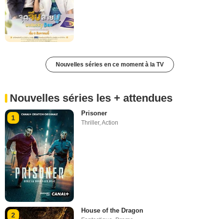
Nouvelles séries en ce moment à la TV
Nouvelles séries les + attendues
Prisoner
1
Thriller
,
Action
House of the Dragon
2