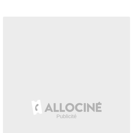
Albie
- 1 Episode :
5
Linda Hargreaves
Vanessa
- 1 Episode :
1
Melanie Kilburn
Brenda
- 1 Episode :
2
Gerard Jordan
Niall Dennings
- 1 Episode :
3
Deirdre Donnelly
Mo Dennings
- 1 Episode :
3
Carl Rice
Ronnie Croft
- 1 Episode :
5
Tim Dantay
Père de Vinnie
- 1 Episode :
3
Bronagh Gallagher