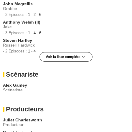
John Mcgrellis
Grabbe
- 3 Episodes :
1
-
2
-
6
Anthony Welsh (II)
Jake
- 3 Episodes :
1
-
4
-
6
Steven Hartley
Russell Hardwick
- 2 Episodes :
1
-
4
Voir la liste complète
Tadhg Murphy
Gary Cullen
Scénariste
- 2 Episodes :
2
-
6
Darren Cahill
Alex Ganley
Mick Dennings
Scénariste
- 2 Episodes :
1
-
3
Tim Key
Vortex
Producteurs
- 2 Episodes :
2
-
6
Debbie Rush
Juliet Charlesworth
Daffne Bishop
Producteur
- 2 Episodes :
2
-
4