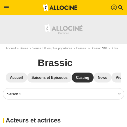
profil
menu
search
Accueil
Séries
Séries TV les plus populaires
Brassic
Brassic S01
Casting Brassic S01
Brassic
Accueil
Saisons et Episodes
Casting
News
Vidéo
Saison 1
Acteurs et actrices