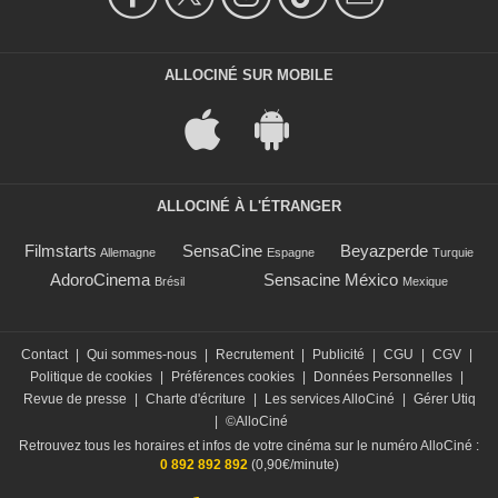
ALLOCINÉ SUR MOBILE
ALLOCINÉ À L'ÉTRANGER
Filmstarts
SensaCine
Beyazperde
Allemagne
Espagne
Turquie
AdoroCinema
Sensacine México
Brésil
Mexique
Contact
|
Qui sommes-nous
|
Recrutement
|
Publicité
|
CGU
|
CGV
|
Politique de cookies
|
Préférences cookies
|
Données Personnelles
|
Revue de presse
|
Charte d'écriture
|
Les services AlloCiné
|
Gérer Utiq
|
©AlloCiné
Retrouvez tous les horaires et infos de votre cinéma sur le numéro AlloCiné :
0 892 892 892
(0,90€/minute)