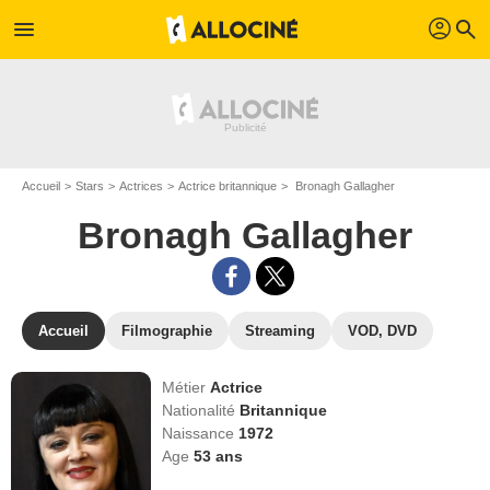
profil
menu
search
Accueil
Stars
Actrices
Actrice britannique
Bronagh Gallagher
Bronagh Gallagher
Accueil
Filmographie
Streaming
VOD, DVD
Métier
Actrice
Nationalité
Britannique
Naissance
1972
Age
53
ans