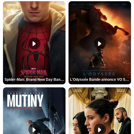
Spider-Man: Brand New Day Bande-annonce VO STFR
L'Odyssée Bande-annonce VO STFR