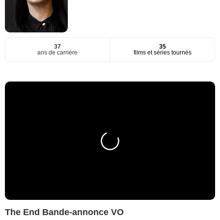
37
35
ans de carrière
films et séries tournés
The End Bande-annonce VO