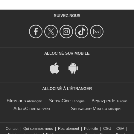
SUIVEZ-NOUS
ALLOCINÉ SUR MOBILE
ALLOCINÉ À L'ÉTRANGER
Filmstarts
SensaCine
Beyazperde
Allemagne
Espagne
Turquie
AdoroCinema
Sensacine México
Brésil
Mexique
Contact
|
Qui sommes-nous
|
Recrutement
|
Publicité
|
CGU
|
CGV
|