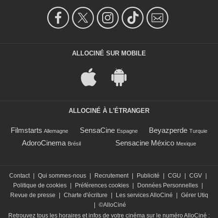
ALLOCINÉ SUR MOBILE
ALLOCINÉ À L'ÉTRANGER
Filmstarts
SensaCine
Beyazperde
Allemagne
Espagne
Turquie
AdoroCinema
Sensacine México
Brésil
Mexique
Contact
|
Qui sommes-nous
|
Recrutement
|
Publicité
|
CGU
|
CGV
|
Politique de cookies
|
Préférences cookies
|
Données Personnelles
|
Revue de presse
|
Charte d'écriture
|
Les services AlloCiné
|
Gérer Utiq
|
©AlloCiné
Retrouvez tous les horaires et infos de votre cinéma sur le numéro AlloCiné :