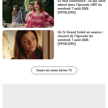
Ici tout commence : ce qui vous
Patrick Bridgman
attend dans l'épisode 1497 du
Mr. Hardcastle
vendredi 7 août 2026
[SPOILERS]
- 1 Episode :
3
Darren Cahill
Mick Dennings
- 1 Episode :
6
Un Si Grand Soleil en avance :
Deirdre Donnelly
résumé de l’épisode du
Mo Dennings
vendredi 7 août 2026
- 1 Episode :
6
[SPOILERS]
Toutes les news Séries TV