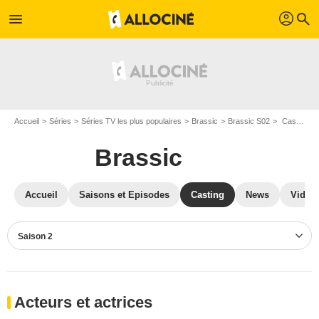
profil
menu
search
Accueil
Séries
Séries TV les plus populaires
Brassic
Brassic S02
Casting Brassic S02
Brassic
Accueil
Saisons et Episodes
Casting
News
Vidéo
Saison 2
Acteurs et actrices