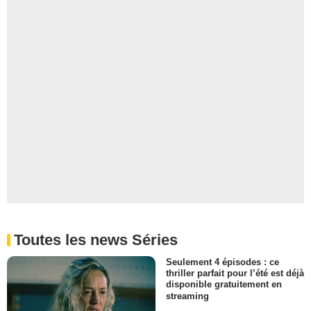
Alma
- 1 Episode :
2
Darwin Taylor
Mike
- 1 Episode :
4
Rachel Toomes
Collette
- 1 Episode :
4
Eden Lawrence
Louis
- 1 Episode :
6
Linda Hargreaves
Vanessa
- 1 Episode :
3
John Weaver (II)
Carl Slater
- 1 Episode :
5
Toutes les news Séries
Amit Dhut
Calvin
Seulement 4 épisodes : ce
- 1 Episode :
1
thriller parfait pour l’été est déjà
disponible gratuitement en
Ed Gaughan
streaming
Gideon