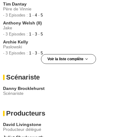
Tim Dantay
Père de Vinnie
- 3 Episodes :
1
-
4
-
5
Anthony Welsh (II)
Jake
- 3 Episodes :
1
-
3
-
5
Archie Kelly
Paslowski
- 3 Episodes :
1
-
3
-
5
Voir la liste complète
Michelle Parker
Jules
Scénariste
- 2 Episodes :
4
-
5
John Thomson
Danny Brocklehurst
Colin Popov
Scénariste
- 2 Episodes :
1
-
6
Bill Paterson
Tony Tillerton
Producteurs
- 2 Episodes :
2
-
6
Oliver Wellington
David Livingstone
Aaron
Producteur délégué
- 2 Episodes :
3
-
5