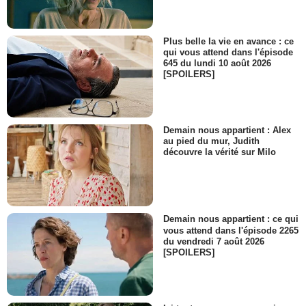
- 1 Episode :
4
Olwen Fouéré
Margaret
Plus belle la vie en avance : ce
- 1 Episode :
4
qui vous attend dans l'épisode
645 du lundi 10 août 2026
Stephen McCole
[SPOILERS]
Nathan Beasley
- 1 Episode :
1
Carl Rice
Ronnie
Demain nous appartient : Alex
- 1 Episode :
5
au pied du mur, Judith
Shai Matheson
découvre la vérité sur Milo
Paulo
- 1 Episode :
6
Leo Atkin
Mr. Roberts
- 1 Episode :
3
Demain nous appartient : ce qui
vous attend dans l'épisode 2265
Andrew Readman
du vendredi 7 août 2026
Mr. Cooper
[SPOILERS]
- 1 Episode :
3
Gerard Jordan
Niall Dennings
- 1 Episode :
6