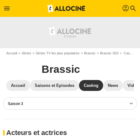
profil
menu
search
Accueil
Séries
Séries TV les plus populaires
Brassic
Brassic S03
Casting Brassic S03
Brassic
Accueil
Saisons et Episodes
Casting
News
Vidéo
Saison 3
Acteurs et actrices