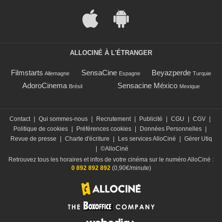
ALLOCINÉ À L'ÉTRANGER
Filmstarts
SensaCine
Beyazperde
Allemagne
Espagne
Turquie
AdoroCinema
Sensacine México
Brésil
Mexique
Contact
|
Qui sommes-nous
|
Recrutement
|
Publicité
|
CGU
|
CGV
|
Politique de cookies
|
Préférences cookies
|
Données Personnelles
|
Revue de presse
|
Charte d'écriture
|
Les services AlloCiné
|
Gérer Utiq
|
©AlloCiné
Retrouvez tous les horaires et infos de votre cinéma sur le numéro AlloCiné :
0 892 892 892
(0,90€/minute)