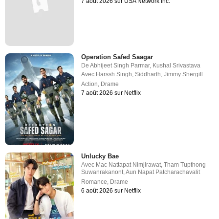
7 août 2026 sur USA Network Inc.
Operation Safed Saagar
De
Abhijeet Singh Parmar
,
Kushal Srivastava
Avec
Harssh Singh
,
Siddharth
,
Jimmy Shergill
Action
,
Drame
7 août 2026 sur Netflix
Unlucky Bae
Avec
Mac Nattapat Nimjirawat
,
Tham Tupthong
Suwanrakanont
,
Aun Napat Patcharachavalit
Romance
,
Drame
6 août 2026 sur Netflix