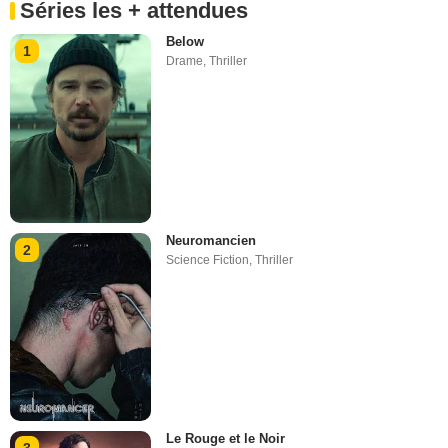
Séries les + attendues
Below
1
Drame
,
Thriller
Neuromancien
2
Science Fiction
,
Thriller
Le Rouge et le Noir
3