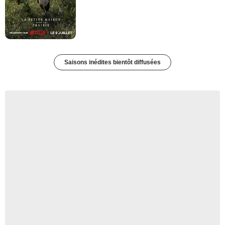
Saisons inédites bientôt diffusées