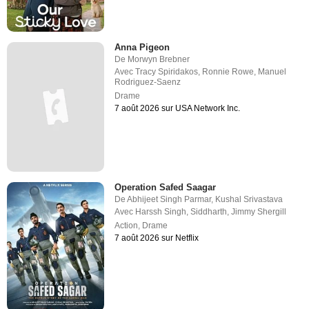
Anna Pigeon
De
Morwyn Brebner
Avec
Tracy Spiridakos
,
Ronnie Rowe
,
Manuel
Rodriguez-Saenz
Drame
7 août 2026 sur USA Network Inc.
Operation Safed Saagar
De
Abhijeet Singh Parmar
,
Kushal Srivastava
Avec
Harssh Singh
,
Siddharth
,
Jimmy Shergill
Action
,
Drame
7 août 2026 sur Netflix