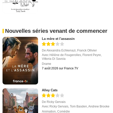
Nouvelles séries venant de commencer
La mère et l'assassin
De
Alexandra Echkenazi
,
Franck Ollivier
Avec
Hélène de Fougerolles
,
Florent Peyre
,
Vittoria Di Savoia
Drame
7 août 2026 sur France.TV
Alley Cats
De
Ricky Gervais
Avec
Ricky Gervais
,
Tom Basden
,
Andrew Brooke
Animation
,
Comédie