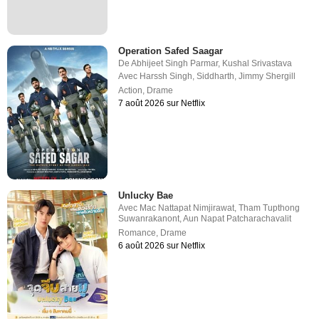
Operation Safed Saagar
De
Abhijeet Singh Parmar
,
Kushal Srivastava
Avec
Harssh Singh
,
Siddharth
,
Jimmy Shergill
Action
,
Drame
7 août 2026 sur Netflix
Unlucky Bae
Avec
Mac Nattapat Nimjirawat
,
Tham Tupthong
Suwanrakanont
,
Aun Napat Patcharachavalit
Romance
,
Drame
6 août 2026 sur Netflix