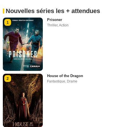
Nouvelles séries les + attendues
Prisoner
1
Thriller
,
Action
House of the Dragon
2
Fantastique
,
Drame