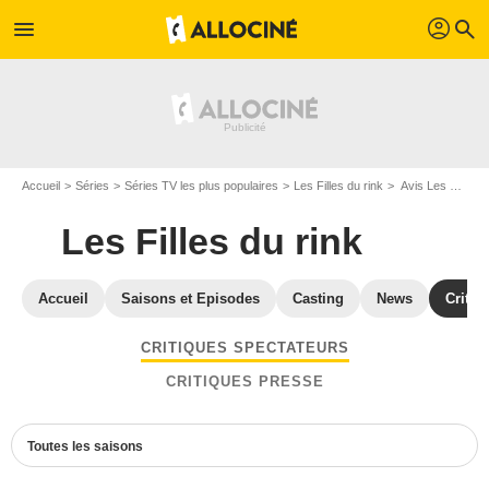
profil
menu
search
Accueil
Séries
Séries TV les plus populaires
Les Filles du rink
Avis Les Filles du rink
Les Filles du rink
Accueil
Saisons et Episodes
Casting
News
Critiq
CRITIQUES SPECTATEURS
CRITIQUES PRESSE
Toutes les saisons