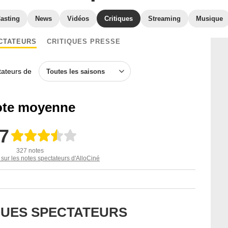
asting
News
Vidéos
Critiques
Streaming
Musique
CTATEURS
CRITIQUES PRESSE
ctateurs de
Toutes les saisons
te moyenne
,7
327 notes
 sur les notes spectateurs d'AlloCiné
IQUES SPECTATEURS