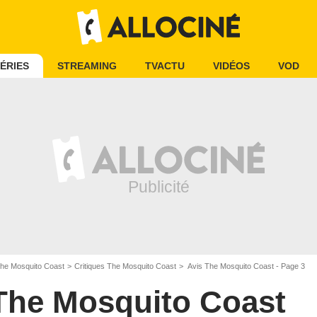
ÉRIES
STREAMING
TVACTU
VIDÉOS
VOD
he Mosquito Coast
Critiques The Mosquito Coast
Avis The Mosquito Coast - Page 3
The Mosquito Coast