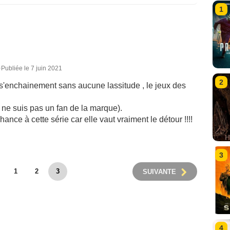
1
0
Publiée le 7 juin 2021
2
 s'enchainement sans aucune lassitude , le jeux des
 ne suis pas un fan de la marque).
nce à cette série car elle vaut vraiment le détour !!!!
3
1
2
3
SUIVANTE
4