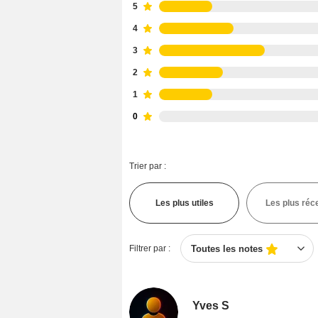
5
4
3
2
1
0
Trier par :
Les plus utiles
Les plus réc
Filtrer par :
Toutes les notes
Yves S