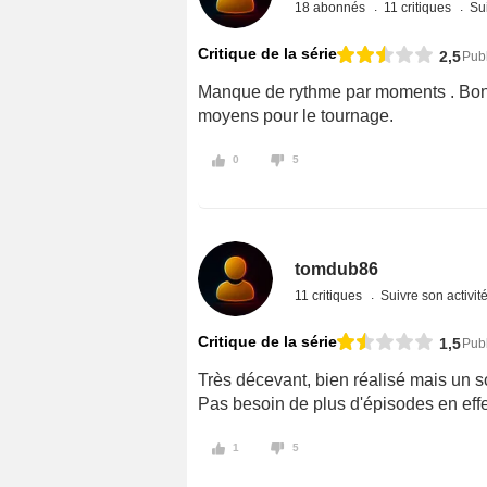
18 abonnés
11 critiques
Sui
Critique de la série
2,5
Publ
Manque de rythme par moments . Bons
moyens pour le tournage.
0
5
tomdub86
11 critiques
Suivre son activit
Critique de la série
1,5
Publ
Très décevant, bien réalisé mais un sc
Pas besoin de plus d'épisodes en effet
1
5