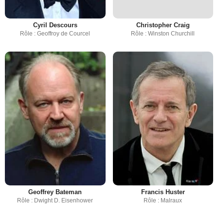
Cyril Descours
Christopher Craig
Rôle : Geoffroy de Courcel
Rôle : Winston Churchill
Geoffrey Bateman
Francis Huster
Rôle : Dwight D. Eisenhower
Rôle : Malraux