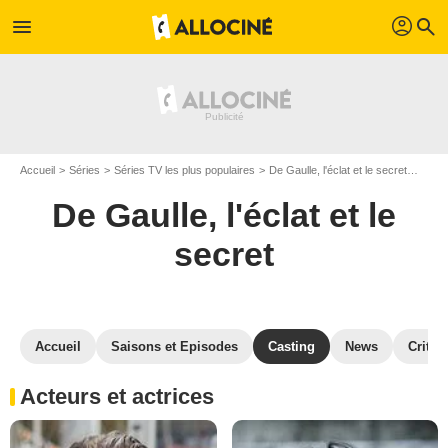
profil
menu
search
Accueil
Séries
Séries TV les plus populaires
De Gaulle, l'éclat et le secret
De Ga
De Gaulle, l'éclat et le
secret
Accueil
Saisons et Episodes
Casting
News
Critiq
Acteurs et actrices